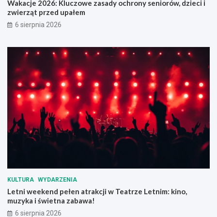
Wakacje 2026: Kluczowe zasady ochrony seniorów, dzieci i
r
z
zwierząt przed upałem
n
i
6 sierpnia 2026
i
e
z
c
a
i
c
i
j
z
i
w
b
i
u
e
d
r
y
z
n
ą
k
t
u
p
m
r
i
z
e
e
s
d
KULTURA
WYDARZENIA
z
u
Letni weekend pełen atrakcji w Teatrze Letnim: kino,
k
p
muzyka i świetna zabawa!
a
a
l
ł
6 sierpnia 2026