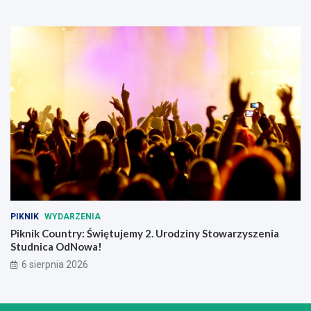
n
e
e
m
g
o
PIKNIK
WYDARZENIA
Piknik Country: Świętujemy 2. Urodziny Stowarzyszenia
Studnica OdNowa!
6 sierpnia 2026