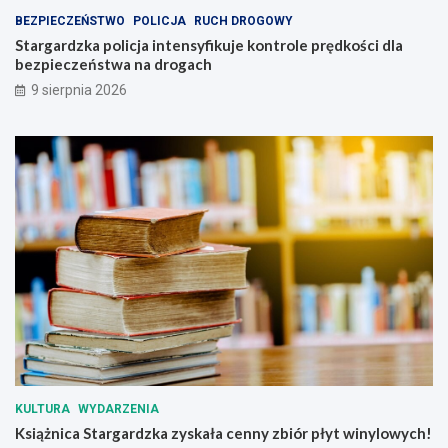
t
z
BEZPIECZEŃSTWO
POLICJA
RUCH DROGOWY
e
y
n
s
Stargardzka policja intensyfikuje kontrole prędkości dla
s
k
bezpieczeństwa na drogach
y
a
9 sierpnia 2026
f
ł
i
a
k
c
u
e
j
n
e
n
k
y
o
z
n
b
t
i
r
ó
o
r
l
p
e
ł
p
y
r
t
ę
w
KULTURA
WYDARZENIA
d
i
Książnica Stargardzka zyskała cenny zbiór płyt winylowych!
k
n