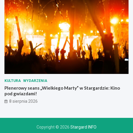
d
r
o
g
a
c
h
KULTURA
WYDARZENIA
Plenerowy seans „Wielkiego Marty” w Stargardzie: Kino
pod gwiazdami!
8 sierpnia 2026
Copyright © 2026
Stargard INFO