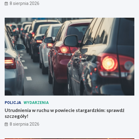
8 sierpnia 2026
o
y
ś
l
c
o
i
w
d
y
l
c
a
h
b
!
e
z
p
i
e
c
z
e
ń
POLICJA
WYDARZENIA
s
Utrudnienia w ruchu w powiecie stargardzkim: sprawdź
t
szczegóły!
w
a
8 sierpnia 2026
n
a