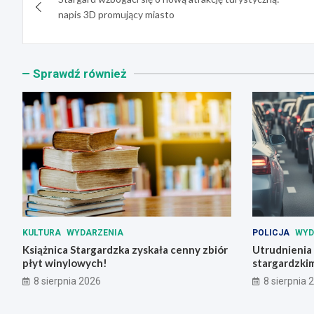
wpisu
napis 3D promujący miasto
Sprawdź również
KULTURA
WYDARZENIA
POLICJA
WYD
Książnica Stargardzka zyskała cenny zbiór
Utrudnienia
płyt winylowych!
stargardzki
8 sierpnia 2026
8 sierpnia 