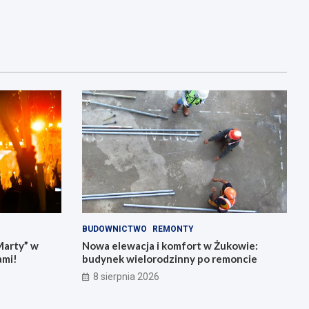
BUDOWNICTWO
REMONTY
Marty” w
Nowa elewacja i komfort w Żukowie:
ami!
budynek wielorodzinny po remoncie
8 sierpnia 2026