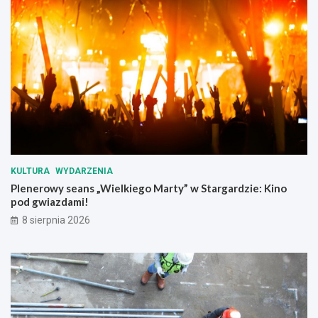
c
z
h
e
!
g
ó
ł
y
!
KULTURA
WYDARZENIA
Plenerowy seans „Wielkiego Marty” w Stargardzie: Kino
pod gwiazdami!
8 sierpnia 2026