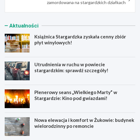
zamordowana na stargardzkich działkach
Aktualności
Książnica Stargardzka zyskała cenny zbiór
płyt winylowych!
Utrudnienia w ruchu w powiecie
stargardzkim: sprawdź szczegóły!
Plenerowy seans „Wielkiego Marty” w
Stargardzie: Kino pod gwiazdami!
Nowa elewacja i komfort w Żukowie: budynek
wielorodzinny po remoncie
K
U