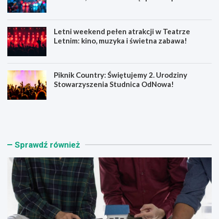
Letni weekend pełen atrakcji w Teatrze
Letnim: kino, muzyka i świetna zabawa!
Piknik Country: Świętujemy 2. Urodziny
Stowarzyszenia Studnica OdNowa!
Ś
W
c
a
i
k
e
a
n
c
Sprawdź również
n
j
e
e
z
2
y
0
s
2
k
6
a
:
n
K
o
l