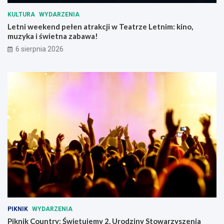
s
d
KULTURA
WYDARZENIA
z
u
Letni weekend pełen atrakcji w Teatrze Letnim: kino,
k
p
muzyka i świetna zabawa!
a
a
l
ł
6 sierpnia 2026
n
e
e
m
g
o
PIKNIK
WYDARZENIA
Piknik Country: Świętujemy 2. Urodziny Stowarzyszenia