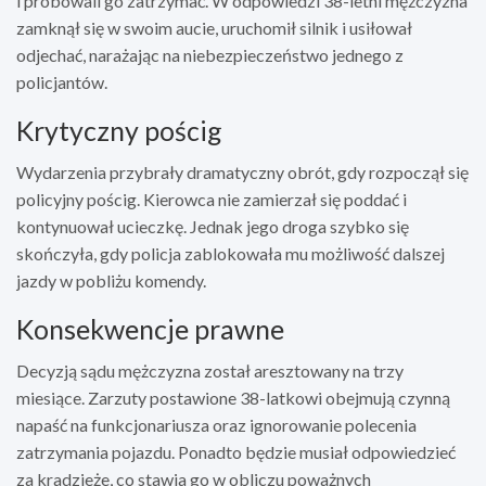
i próbowali go zatrzymać. W odpowiedzi 38-letni mężczyzna
zamknął się w swoim aucie, uruchomił silnik i usiłował
odjechać, narażając na niebezpieczeństwo jednego z
policjantów.
Krytyczny pościg
Wydarzenia przybrały dramatyczny obrót, gdy rozpoczął się
policyjny pościg. Kierowca nie zamierzał się poddać i
kontynuował ucieczkę. Jednak jego droga szybko się
skończyła, gdy policja zablokowała mu możliwość dalszej
jazdy w pobliżu komendy.
Konsekwencje prawne
Decyzją sądu mężczyzna został aresztowany na trzy
miesiące. Zarzuty postawione 38-latkowi obejmują czynną
napaść na funkcjonariusza oraz ignorowanie polecenia
zatrzymania pojazdu. Ponadto będzie musiał odpowiedzieć
za kradzieże, co stawia go w obliczu poważnych