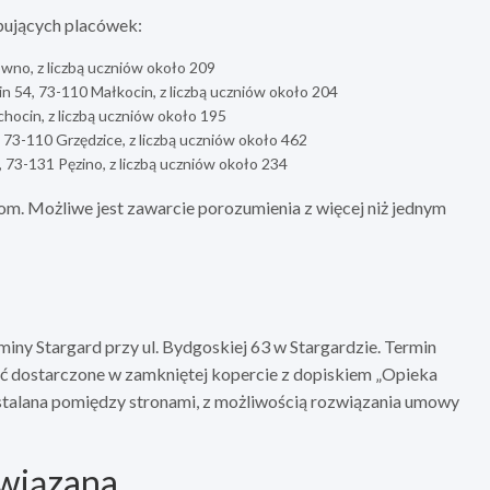
pujących placówek:
wno, z liczbą uczniów około 209
 54, 73-110 Małkocin, z liczbą uczniów około 204
hocin, z liczbą uczniów około 195
 73-110 Grzędzice, z liczbą uczniów około 462
 73-131 Pęzino, z liczbą uczniów około 234
m. Możliwe jest zawarcie porozumienia z więcej niż jednym
ny Stargard przy ul. Bydgoskiej 63 w Stargardzie. Termin
yć dostarczone w zamkniętej kopercie z dopiskiem „Opieka
ustalana pomiędzy stronami, z możliwością rozwiązania umowy
związana