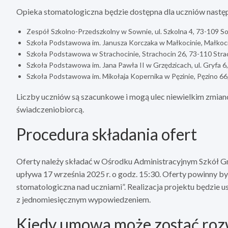
Opieka stomatologiczna będzie dostępna dla uczniów nastę
Zespół Szkolno-Przedszkolny w Sownie, ul. Szkolna 4, 73-109 So
Szkoła Podstawowa im. Janusza Korczaka w Małkocinie, Małkocin
Szkoła Podstawowa w Strachocinie, Strachocin 26, 73-110 Strac
Szkoła Podstawowa im. Jana Pawła II w Grzędzicach, ul. Gryfa 6,
Szkoła Podstawowa im. Mikołaja Kopernika w Pęzinie, Pęzino 66,
Liczby uczniów są szacunkowe i mogą ulec niewielkim zmiano
świadczeniobiorcą.
Procedura składania ofert
Oferty należy składać w Ośrodku Administracyjnym Szkół Gmi
upływa 17 września 2025 r. o godz. 15:30. Oferty powinny b
stomatologiczna nad uczniami”. Realizacja projektu będzie 
z jednomiesięcznym wypowiedzeniem.
Kiedy umowa może zostać ro