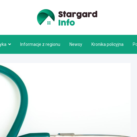
Stargar
tyka
Informacje z regionu
Newsy
Kronika policyjna
P