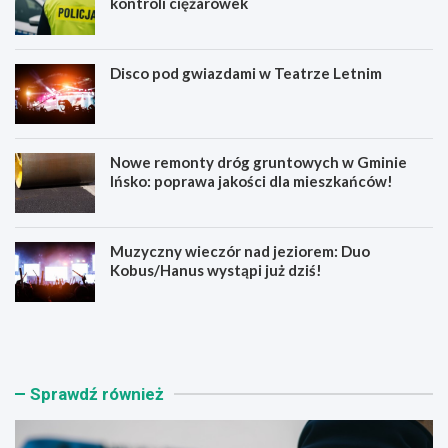
kontroli ciężarówek
Disco pod gwiazdami w Teatrze Letnim
Nowe remonty dróg gruntowych w Gminie
Ińsko: poprawa jakości dla mieszkańców!
Muzyczny wieczór nad jeziorem: Duo
Kobus/Hanus wystąpi już dziś!
B
D
e
i
z
s
p
c
i
o
Sprawdź również
e
p
c
o
z
d