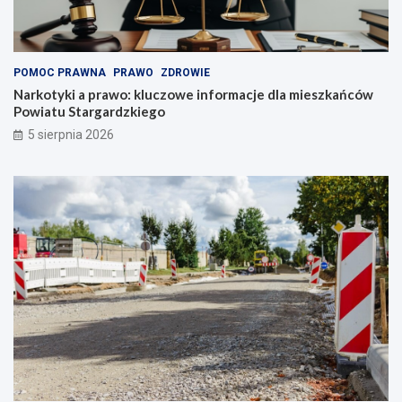
d
a
o
m
u
i
ż
e
y
s
POMOC PRAWNA
PRAWO
ZDROWIE
t
z
Narkotyki a prawo: kluczowe informacje dla mieszkańców
k
k
Powiatu Stargardzkiego
u
a
5 sierpnia 2026
ń
c
ó
w
P
o
w
i
a
t
u
S
t
a
r
g