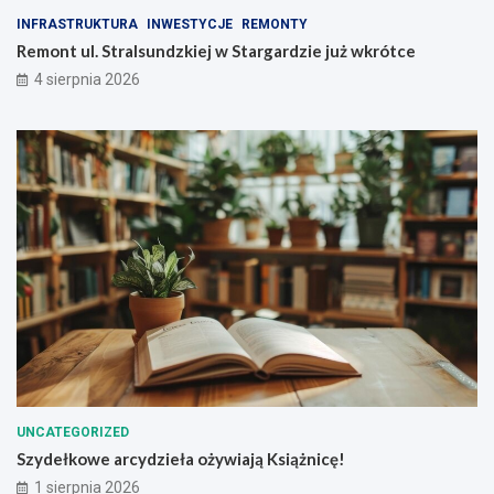
a
INFRASTRUKTURA
INWESTYCJE
REMONTY
r
Remont ul. Stralsundzkiej w Stargardzie już wkrótce
d
z
4 sierpnia 2026
k
i
e
g
o
UNCATEGORIZED
Szydełkowe arcydzieła ożywiają Książnicę!
1 sierpnia 2026