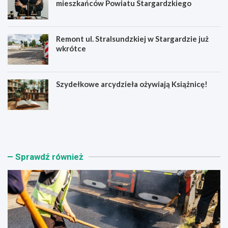
mieszkańców Powiatu Stargardzkiego
Remont ul. Stralsundzkiej w Stargardzie już
wkrótce
Szydełkowe arcydzieła ożywiają Książnicę!
N
N
o
a
w
r
y
k
o
o
Sprawdź również
d
t
c
y
i
k
n
i
e
a
k
p
d
r
r
a