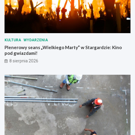
y
!
KULTURA
WYDARZENIA
Plenerowy seans „Wielkiego Marty” w Stargardzie: Kino
pod gwiazdami!
8 sierpnia 2026