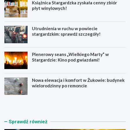
Książnica Stargardzka zyskała cenny zbiór
płyt winylowych!
Utrudnienia w ruchu w powiecie
stargardzkim: sprawdź szczegóły!
Plenerowy seans „Wielkiego Marty” w
Stargardzie: Kino pod gwiazdami!
Nowa elewacja i komfort w Żukowie: budynek
wielorodzinny po remoncie
K
U
s
t
i
r
ą
u
ż
d
Sprawdź również
n
n
i
i