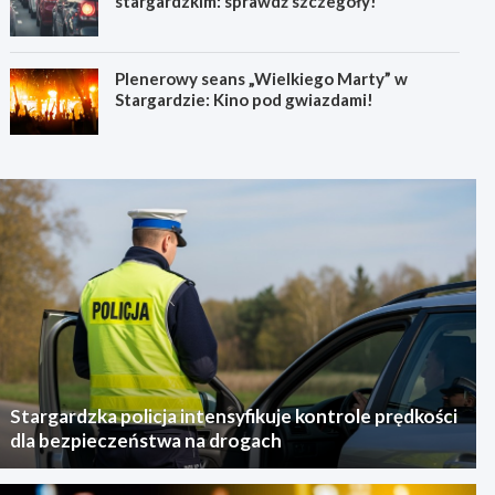
stargardzkim: sprawdź szczegóły!
Plenerowy seans „Wielkiego Marty” w
Stargardzie: Kino pod gwiazdami!
Stargardzka policja intensyfikuje kontrole prędkości
dla bezpieczeństwa na drogach