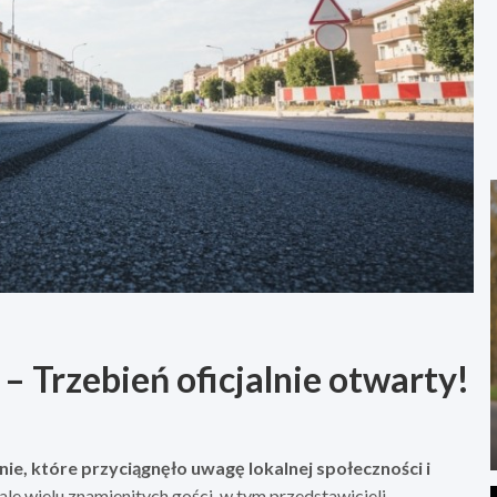
– Trzebień oficjalnie otwarty!
nie, które przyciągnęło uwagę lokalnej społeczności i
le wielu znamienitych gości, w tym przedstawicieli