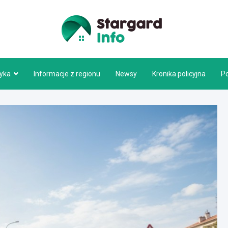
Stargar
tyka
Informacje z regionu
Newsy
Kronika policyjna
P