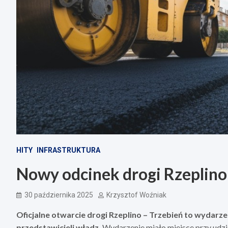
HITY
INFRASTRUKTURA
Nowy odcinek drogi Rzeplino 
30 października 2025
Krzysztof Woźniak
Oficjalne otwarcie drogi Rzeplino – Trzebień to wydarze
przedstawicieli władz.
Wydarzenie miało miejsce przy udzia