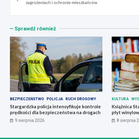
wpisu
zagrożeniach i ochronie mieszkańców
Sprawdź również
BEZPIECZEŃSTWO
POLICJA
RUCH DROGOWY
KULTURA
WYD
Stargardzka policja intensyfikuje kontrole
Książnica St
prędkości dla bezpieczeństwa na drogach
płyt winylo
9 sierpnia 2026
8 sierpnia 