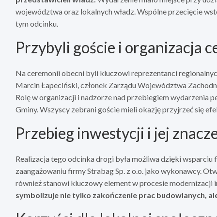
województwa oraz lokalnych władz. Wspólne przecięcie ws
tym odcinku.
Przybyli goście i organizacja 
Na ceremonii obecni byli kluczowi reprezentanci regionalny
Marcin Łapeciński, członek Zarządu Województwa Zachodn
Rolę w organizacji i nadzorze nad przebiegiem wydarzenia 
Gminy. Wszyscy zebrani goście mieli okazję przyjrzeć się ef
Przebieg inwestycji i jej znacz
Realizacja tego odcinka drogi była możliwa dzięki wspar
zaangażowaniu firmy Strabag Sp. z o.o. jako wykonawcy. Otw
również stanowi kluczowy element w procesie modernizacji i
symbolizuje nie tylko zakończenie prac budowlanych, al