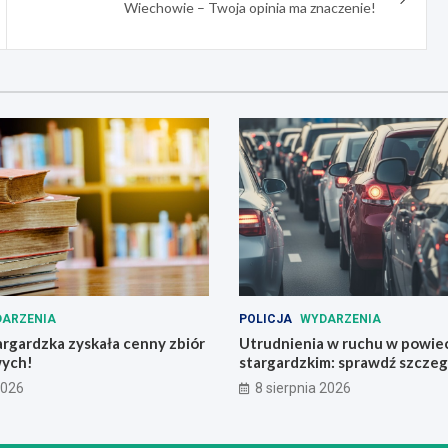
Wiechowie – Twoja opinia ma znaczenie!
ARZENIA
POLICJA
WYDARZENIA
argardzka zyskała cenny zbiór
Utrudnienia w ruchu w powie
wych!
stargardzkim: sprawdź szczeg
2026
8 sierpnia 2026