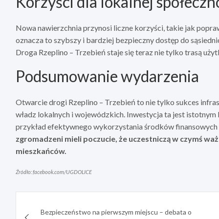
Korzyści dla lokalnej społeczn
Nowa nawierzchnia przynosi liczne korzyści, takie jak pop
oznacza to szybszy i bardziej bezpieczny dostęp do sąsiedn
Droga Rzeplino – Trzebień staje się teraz nie tylko trasą uż
Podsumowanie wydarzenia
Otwarcie drogi Rzeplino – Trzebień to nie tylko sukces infra
władz lokalnych i wojewódzkich. Inwestycja ta jest istotnym
przykład efektywnego wykorzystania środków finansowych 
zgromadzeni mieli poczucie, że uczestniczą w czymś waż
mieszkańców.
Źródło: facebook.com/UGDOLICE
Nawigacja
Bezpieczeństwo na pierwszym miejscu – debata o