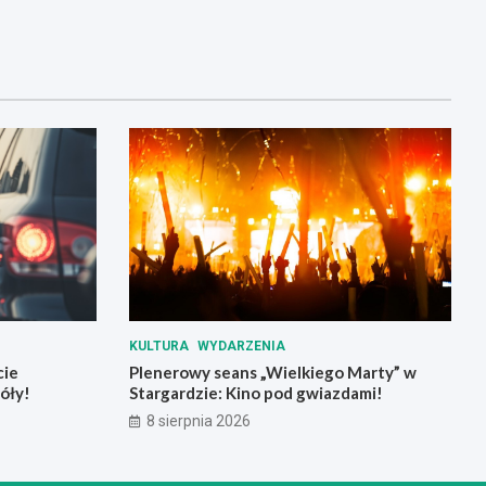
KULTURA
WYDARZENIA
cie
Plenerowy seans „Wielkiego Marty” w
óły!
Stargardzie: Kino pod gwiazdami!
8 sierpnia 2026