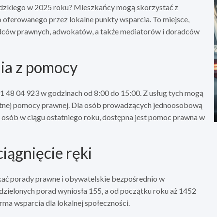
rdzkiego w 2025 roku? Mieszkańcy mogą skorzystać z
 oferowanego przez lokalne punkty wsparcia. To miejsce,
dców prawnych, adwokatów, a także mediatorów i doradców
nia z pomocy
1 48 04 923 w godzinach od 8:00 do 15:00. Z usług tych mogą
płatnej pomocy prawnej. Dla osób prowadzących jednoosobową
 osób w ciągu ostatniego roku, dostępna jest pomoc prawna w
iągnięcie ręki
ać porady prawne i obywatelskie bezpośrednio w
dzielonych porad wyniosła 155, a od początku roku aż 1452
orma wsparcia dla lokalnej społeczności.