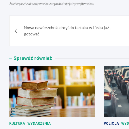
Źródło: facebook.com/PowiatStargardzkiOficjalnyProfilPowiatu
Nawigacja
Nowa nawierzchnia drogi do tartaku w Ińsku już
wpisu
gotowa!
Sprawdź również
KULTURA
WYDARZENIA
POLICJA
WYD