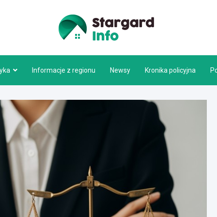
Stargar
tyka
Informacje z regionu
Newsy
Kronika policyjna
P