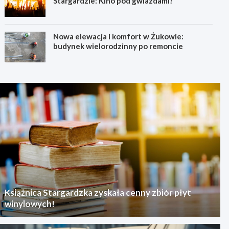
Stargardzie: Kino pod gwiazdami!
Nowa elewacja i komfort w Żukowie:
budynek wielorodzinny po remoncie
Książnica Stargardzka zyskała cenny zbiór płyt
winylowych!