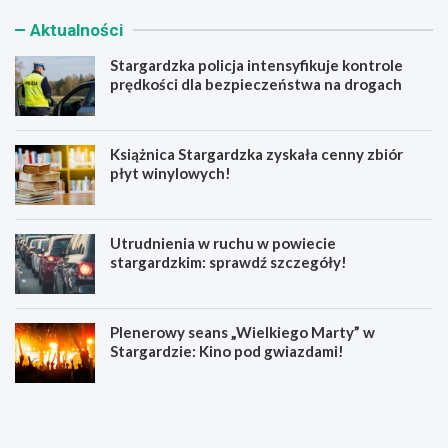
Aktualności
Stargardzka policja intensyfikuje kontrole
prędkości dla bezpieczeństwa na drogach
Książnica Stargardzka zyskała cenny zbiór
płyt winylowych!
Utrudnienia w ruchu w powiecie
stargardzkim: sprawdź szczegóły!
Plenerowy seans „Wielkiego Marty” w
Stargardzie: Kino pod gwiazdami!
S
K
t
s
a
i
r
ą