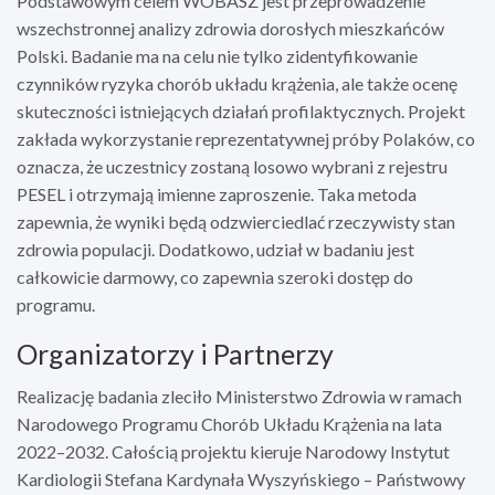
Podstawowym celem WOBASZ jest przeprowadzenie
wszechstronnej analizy zdrowia dorosłych mieszkańców
Polski. Badanie ma na celu nie tylko zidentyfikowanie
czynników ryzyka chorób układu krążenia, ale także ocenę
skuteczności istniejących działań profilaktycznych. Projekt
zakłada wykorzystanie reprezentatywnej próby Polaków, co
oznacza, że uczestnicy zostaną losowo wybrani z rejestru
PESEL i otrzymają imienne zaproszenie. Taka metoda
zapewnia, że wyniki będą odzwierciedlać rzeczywisty stan
zdrowia populacji. Dodatkowo, udział w badaniu jest
całkowicie darmowy, co zapewnia szeroki dostęp do
programu.
Organizatorzy i Partnerzy
Realizację badania zleciło Ministerstwo Zdrowia w ramach
Narodowego Programu Chorób Układu Krążenia na lata
2022–2032. Całością projektu kieruje Narodowy Instytut
Kardiologii Stefana Kardynała Wyszyńskiego – Państwowy