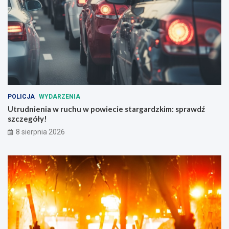
b
!
e
z
p
i
e
c
z
e
ń
POLICJA
WYDARZENIA
s
Utrudnienia w ruchu w powiecie stargardzkim: sprawdź
t
szczegóły!
w
a
8 sierpnia 2026
n
a
d
r
o
g
a
c
h