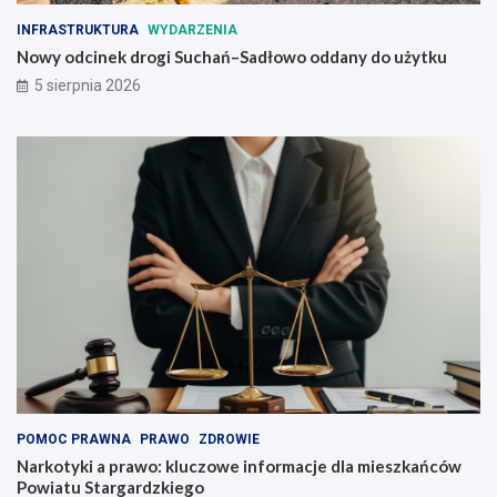
a
z
INFRASTRUKTURA
WYDARZENIA
ń
o
–
w
Nowy odcinek drogi Suchań–Sadłowo oddany do użytku
S
e
5 sierpnia 2026
a
i
d
n
ł
f
o
o
w
r
o
m
o
a
d
c
d
j
a
e
n
d
y
l
d
a
o
m
u
i
ż
e
y
s
POMOC PRAWNA
PRAWO
ZDROWIE
t
z
Narkotyki a prawo: kluczowe informacje dla mieszkańców
k
k
Powiatu Stargardzkiego