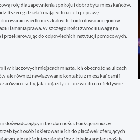
ową rolę dla zapewnienia spokoju i dobrobytu mieszkańców.
dzili szereg działań mających na celu poprawę
nitorowaniu osiedli mieszkalnych, kontrolowaniu rejonów
adki łamania prawa. W szczególności zwrócili uwagę na
i przekierowując do odpowiednich instytucji pomocowych.
e
oli w kluczowych miejscach miasta. Ich obecność na ulicach
ców, ale również nawiązywanie kontaktu z mieszkańcami i
zarówno osoby, jak i pojazdy, co pozwoliło na efektywne
bom doświadczającym bezdomności. Funkcjonariusze
trzeb tych osób i skierowanie ich do placówek oferujących
ącym, ale także integruje służby z lokalną społecznością,