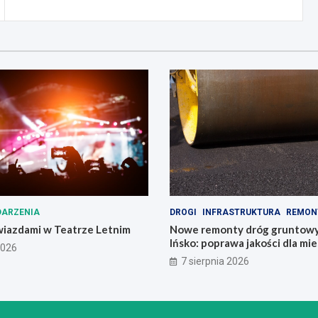
ARZENIA
DROGI
INFRASTRUKTURA
REMON
wiazdami w Teatrze Letnim
Nowe remonty dróg gruntowy
Ińsko: poprawa jakości dla m
2026
7 sierpnia 2026