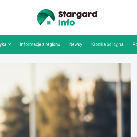
Stargar
tyka
Informacje z regionu
Newsy
Kronika policyjna
P