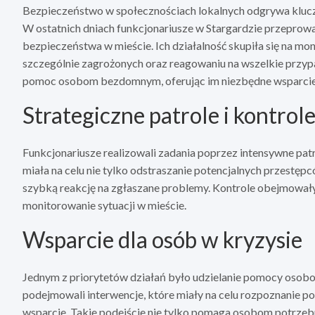
Bezpieczeństwo w społecznościach lokalnych odgrywa klucz
W ostatnich dniach funkcjonariusze w Stargardzie przeprowa
bezpieczeństwa w mieście. Ich działalność skupiła się na mo
szczególnie zagrożonych oraz reagowaniu na wszelkie przyp
pomoc osobom bezdomnym, oferując im niezbędne wsparcie 
Strategiczne patrole i kontrol
Funkcjonariusze realizowali zadania poprzez intensywne patr
miała na celu nie tylko odstraszanie potencjalnych przestęp
szybką reakcję na zgłaszane problemy. Kontrole obejmowały 
monitorowanie sytuacji w mieście.
Wsparcie dla osób w kryzysie
Jednym z priorytetów działań było udzielanie pomocy oso
podejmowali interwencje, które miały na celu rozpoznanie po
wsparcie. Takie podejście nie tylko pomaga osobom potrzebuj