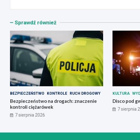
Sprawdź również
BEZPIECZEŃSTWO
KONTROLE
RUCH DROGOWY
KULTURA
WYD
Bezpieczeństwo na drogach: znaczenie
Disco pod g
kontroli ciężarówek
7 sierpnia 
7 sierpnia 2026