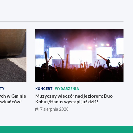
TY
KONCERT
WYDARZENIA
ch w Gminie
Muzyczny wieczór nad jeziorem: Duo
ieszkańców!
Kobus/Hanus wystąpi już dziś!
7 sierpnia 2026