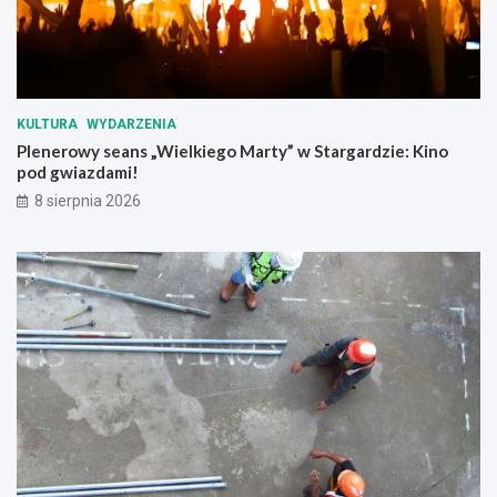
!
KULTURA
WYDARZENIA
Plenerowy seans „Wielkiego Marty” w Stargardzie: Kino
pod gwiazdami!
8 sierpnia 2026