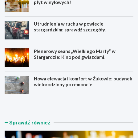
płyt winylowych!
Utrudnienia w ruchu w powiecie
stargardzkim: sprawdź szczegóły!
Plenerowy seans „Wielkiego Marty” w
Stargardzie: Kino pod gwiazdami!
Nowa elewacja i komfort w Żukowie: budynek
wielorodzinny po remoncie
K
U
s
t
i
r
ą
u
ż
d
Sprawdź również
n
n
i
i
c
e