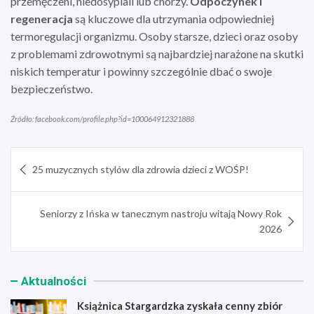
przemęczeni, niedosypiali lub chorzy.
Odpoczynek i
regeneracja
są kluczowe dla utrzymania odpowiedniej
termoregulacji organizmu. Osoby starsze, dzieci oraz osoby
z problemami zdrowotnymi są najbardziej narażone na skutki
niskich temperatur i powinny szczególnie dbać o swoje
bezpieczeństwo.
Źródło: facebook.com/profile.php?id=100064912321888
Nawigacja
25 muzycznych stylów dla zdrowia dzieci z WOŚP!
wpisu
Seniorzy z Ińska w tanecznym nastroju witają Nowy Rok
2026
Aktualności
Książnica Stargardzka zyskała cenny zbiór