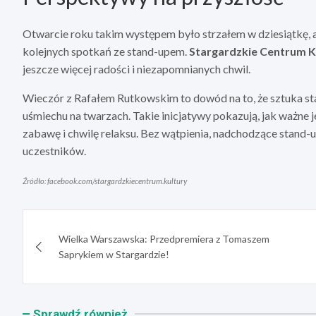
Otwarcie roku takim występem było strzałem w dziesiątkę, a 
kolejnych spotkań ze stand-upem.
Stargardzkie Centrum K
jeszcze więcej radości i niezapomnianych chwil.
Wieczór z Rafałem Rutkowskim to dowód na to, że sztuka st
uśmiechu na twarzach. Takie inicjatywy pokazują, jak ważne j
zabawę i chwilę relaksu. Bez wątpienia, nadchodzące stand-u
uczestników.
Źródło: facebook.com/stargardzkiecentrum.kultury
Nawigacja
Wielka Warszawska: Przedpremiera z Tomaszem
wpisu
Saprykiem w Stargardzie!
Sprawdź również