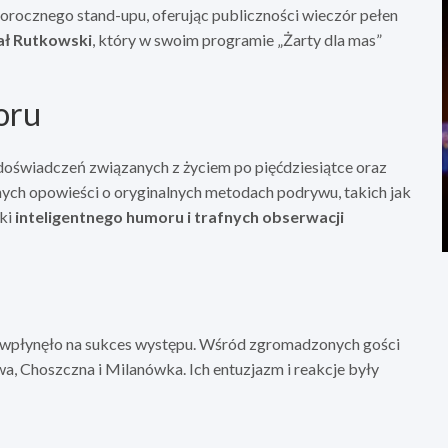
gorocznego stand-upu, oferując publiczności wieczór pełen
fał Rutkowski
, który w swoim programie „Żarty dla mas”
oru
oświadczeń związanych z życiem po pięćdziesiątce oraz
ch opowieści o oryginalnych metodach podrywu, takich jak
nki
inteligentnego humoru i trafnych obserwacji
e wpłynęło na sukces występu. Wśród zgromadzonych gości
wa, Choszczna i Milanówka. Ich entuzjazm i reakcje były