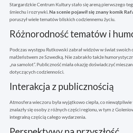
Stargardzkie Centrum Kultury stało się areną pierwszego te
śmiechu i rozrywki.
Na scenie pojawił się znany komik Ra
poruszył wiele tematów bliskich codziennemu życiu.
Różnorodność tematów i hum
Podczas występu Rutkowski zabrał widzów w świat swoich d
małżeństwem ze Szwedką. Nie zabrakło także humorystyczny
„na samolot”. Publiczność miała okazję doświadczyć miesza
dotyczących codzienności.
Interakcja z publicznością
Atmosfera wieczoru była wyjątkowo ciepła, co niewątpliwi
znalazły się osoby z różnych części regionu, w tym z Golenio
integralną częścią całego wydarzenia.
Perspektywy na przyszłość