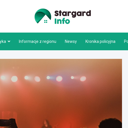
Stargar
tyka
Informacje z regionu
Newsy
Kronika policyjna
P