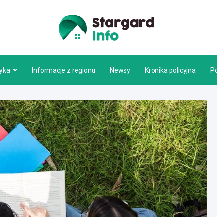
Stargar
tyka
Informacje z regionu
Newsy
Kronika policyjna
P