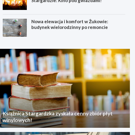
Stargardzie: Kino pod gwiazdami!
Nowa elewacja i komfort w Żukowie:
budynek wielorodzinny po remoncie
Książnica Stargardzka zyskała cenny zbiór płyt
winylowych!