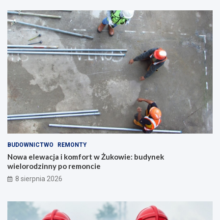
z
p
c
o
z
d
e
g
g
w
ó
i
ł
a
y
z
!
d
a
m
i
!
BUDOWNICTWO
REMONTY
Nowa elewacja i komfort w Żukowie: budynek
wielorodzinny po remoncie
8 sierpnia 2026