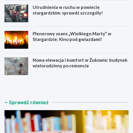
Utrudnienia w ruchu w powiecie
stargardzkim: sprawdź szczegóły!
Plenerowy seans „Wielkiego Marty” w
Stargardzie: Kino pod gwiazdami!
Nowa elewacja i komfort w Żukowie: budynek
wielorodzinny po remoncie
K
U
s
t
i
r
ą
u
ż
d
Sprawdź również
n
n
i
i
c
e
a
n
S
i
t
a