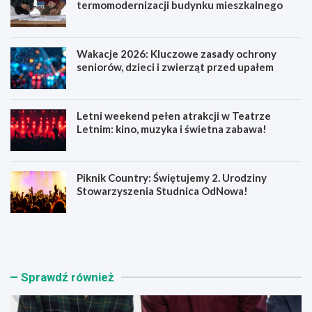
termomodernizacji budynku mieszkalnego
Wakacje 2026: Kluczowe zasady ochrony
seniorów, dzieci i zwierząt przed upałem
Letni weekend pełen atrakcji w Teatrze
Letnim: kino, muzyka i świetna zabawa!
Piknik Country: Świętujemy 2. Urodziny
Stowarzyszenia Studnica OdNowa!
Ś
W
c
a
i
k
e
a
n
c
Sprawdź również
n
j
e
e
z
2