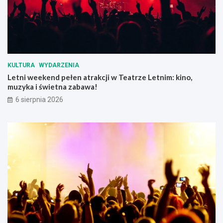
n
ą
k
t
u
p
m
r
i
z
e
e
s
d
KULTURA
WYDARZENIA
z
u
Letni weekend pełen atrakcji w Teatrze Letnim: kino,
k
p
muzyka i świetna zabawa!
a
a
l
ł
6 sierpnia 2026
n
e
e
m
g
o