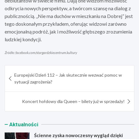
debiutantów w świecie filmu. Dają one widzom możliwość
odkrycia nowych perspektyw, a twórcom szansę na dialog z
publicznością. „Nie ma duchów w mieszkaniu na Dobrej” jest
tego doskonałym przykładem, oferując widzowi zarówno
emocjonalną podróż, jak i możliwość głębszego zrozumienia
ludzkiej kondycji.
Źródło: facebook.com/stargardzkiecentrum.kultury
Nawigacja
Europejski Dzień 112 – Jak skutecznie wezwać pomoc w
wpisu
sytuacji zagrożenia?
Koncert hołdowy dla Queen – bilety już w sprzedaży!
Aktualności
Ścienne zyska nowoczesny wygląd dzięki