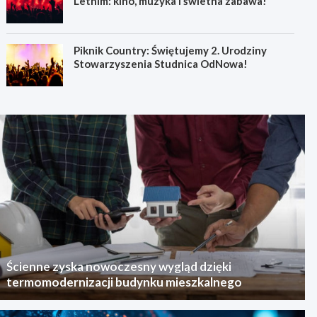
Letnim: kino, muzyka i świetna zabawa!
Piknik Country: Świętujemy 2. Urodziny
Stowarzyszenia Studnica OdNowa!
Ścienne zyska nowoczesny wygląd dzięki
termomodernizacji budynku mieszkalnego