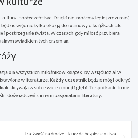
w kulturze
kultury i społeczeństwa. Dzięki niej możemy lepiej zrozumieć
 będzie więc nie tylko okazją do rozmowy o książkach, ale
cie i postrzeganie świata. W czasach, gdy miłość przybiera
ktualnym świadkiem tych przemian.
róży
ja dla wszystkich miłośników książek, by wziąć udział w
stawione w literaturze.
Każdy uczestnik
będzie mógł odkryć
nak skrywają w sobie wiele emocji i głębi. To spotkanie to nie
i i doświadczeń z innymi pasjonatami literatury.
Trzeźwość na drodze – klucz do bezpieczeństwa