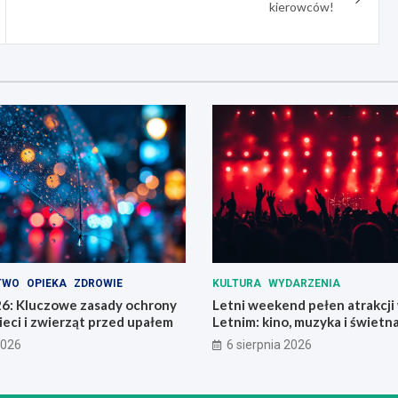
kierowców!
TWO
OPIEKA
ZDROWIE
KULTURA
WYDARZENIA
6: Kluczowe zasady ochrony
Letni weekend pełen atrakcji
ieci i zwierząt przed upałem
Letnim: kino, muzyka i świetn
2026
6 sierpnia 2026