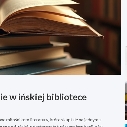
ie w ińskiej bibliotece
 miłośnikom literatury, które skupi się na jednym z
łosna
od wieków dostarczała twórcom inspiracji, a jej