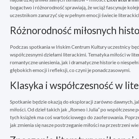
bogactwo i różnorodność sprawiają, że wciąż fascynuje kole
uczestnikom zanurzyć się w pełnym emocji świecie literackic
Różnorodność miłosnych histo
Podczas spotkania w Ińskim Centrum Kultury uczestnicy będą
współczesnymi dziełami literackimi. Tematyka miłości w lit
romantyczne uniesienia, jak i dramatyczne historie o niespe
głębokich emocji i refleksji, co czyni je ponadczasowymi.
Klasyka i współczesność w lit
Spotkanie będzie okazją do eksploracji zarówno dawnych, ja
miłości. Od dzieł takich jak „Romeo i Julia” po współczesne 
tych książek ma coś wartościowego do zaoferowania. Poprzez
jak zmienia się nasze postrzeganie miłości na przestrzeni wi