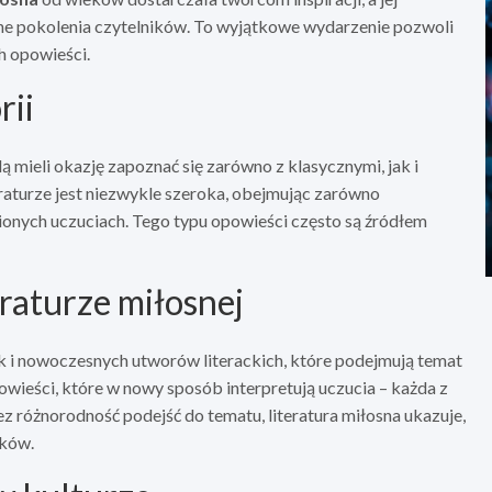
jne pokolenia czytelników. To wyjątkowe wydarzenie pozwoli
h opowieści.
rii
 mieli okazję zapoznać się zarówno z klasycznymi, jak i
eraturze jest niezwykle szeroka, obejmując zarówno
łnionych uczuciach. Tego typu opowieści często są źródłem
eraturze miłosnej
k i nowoczesnych utworów literackich, które podejmują temat
powieści, które w nowy sposób interpretują uczucia – każda z
 różnorodność podejść do tematu, literatura miłosna ukazuje,
eków.