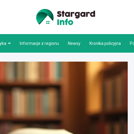
Stargar
tyka
Informacje z regionu
Newsy
Kronika policyjna
P