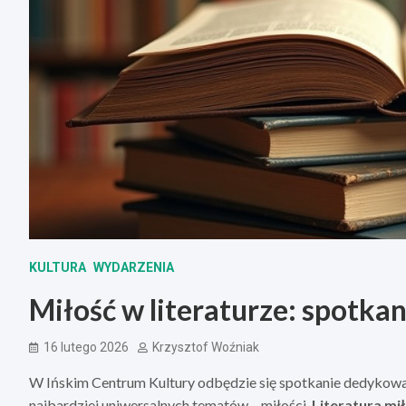
KULTURA
WYDARZENIA
Miłość w literaturze: spotkan
16 lutego 2026
Krzysztof Woźniak
W Ińskim Centrum Kultury odbędzie się spotkanie dedykowane
najbardziej uniwersalnych tematów – miłości.
Literatura mi