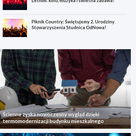
Letnim: kino, muzyka i świetna zabawa!
Piknik Country: Świętujemy 2. Urodziny
Stowarzyszenia Studnica OdNowa!
Ścienne zyska nowoczesny wygląd dzięki
termomodernizacji budynku mieszkalnego