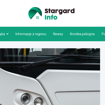
Stargar
tyka
Informacje z regionu
Newsy
Kronika policyjna
P