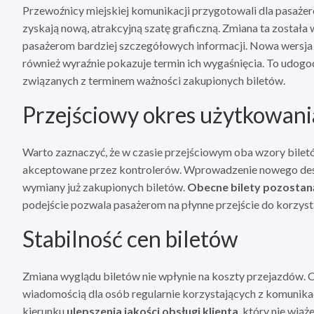
Przewoźnicy miejskiej komunikacji przygotowali dla pasażer
zyskają nową, atrakcyjną szatę graficzną. Zmiana ta został
pasażerom bardziej szczegółowych informacji. Nowa wersja b
również wyraźnie pokazuje termin ich wygaśnięcia. To udo
związanych z terminem ważności zakupionych biletów.
Przejściowy okres użytkowan
Warto zaznaczyć, że w czasie przejściowym oba wzory bile
akceptowane przez kontrolerów. Wprowadzenie nowego desi
wymiany już zakupionych biletów.
Obecne bilety pozostan
podejście pozwala pasażerom na płynne przejście do korzys
Stabilność cen biletów
Zmiana wyglądu biletów nie wpłynie na koszty przejazdów. 
wiadomością dla osób regularnie korzystających z komunika
kierunku
ulepszenia jakości obsługi klienta
, który nie wią