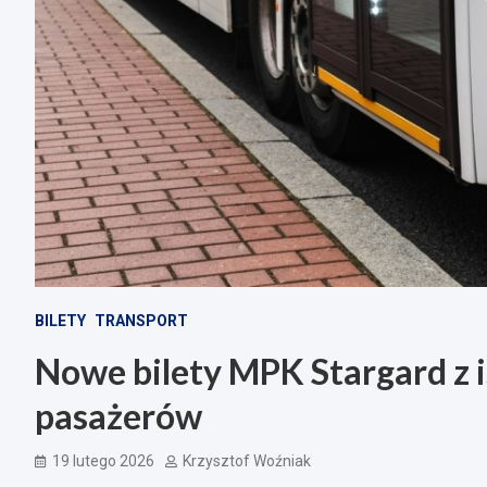
BILETY
TRANSPORT
Nowe bilety MPK Stargard z 
pasażerów
19 lutego 2026
Krzysztof Woźniak