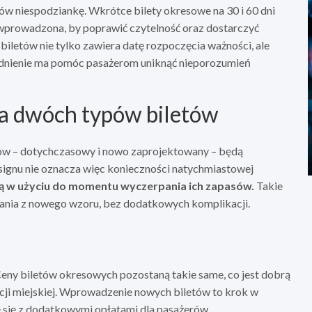
ów niespodziankę. Wkrótce bilety okresowe na 30 i 60 dni
a wprowadzona, by poprawić czytelność oraz dostarczyć
iletów nie tylko zawiera datę rozpoczęcia ważności, ale
godnienie ma pomóc pasażerom uniknąć nieporozumień
ia dwóch typów biletów
tów – dotychczasowy i nowo zaprojektowany – będą
gnu nie oznacza więc konieczności natychmiastowej
ą w użyciu do momentu wyczerpania ich zapasów.
Takie
tania z nowego wzoru, bez dodatkowych komplikacji.
Ceny biletów okresowych pozostaną takie same, co jest dobrą
cji miejskiej. Wprowadzenie nowych biletów to krok w
że się z dodatkowymi opłatami dla pasażerów.