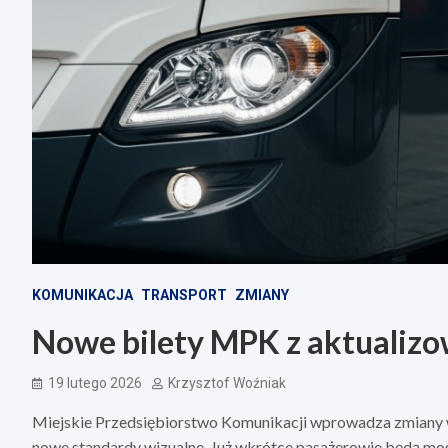
KOMUNIKACJA
TRANSPORT
ZMIANY
Nowe bilety MPK z aktualizo
19 lutego 2026
Krzysztof Woźniak
Miejskie Przedsiębiorstwo Komunikacji wprowadza zmiany w
nowe standardy wizualne. Już wkrótce pasażerowie będą mogli