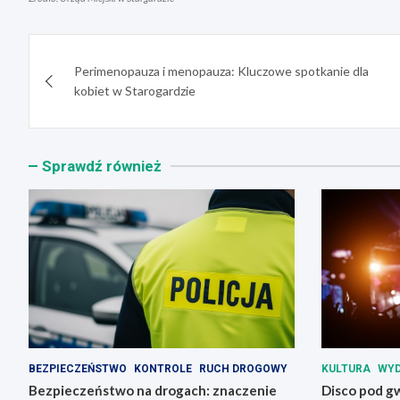
Nawigacja
Perimenopauza i menopauza: Kluczowe spotkanie dla
wpisu
kobiet w Starogardzie
Sprawdź również
BEZPIECZEŃSTWO
KONTROLE
RUCH DROGOWY
KULTURA
WYD
Bezpieczeństwo na drogach: znaczenie
Disco pod g