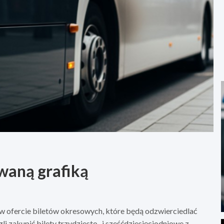
waną grafiką
 ofercie biletów okresowych, które będą odzwierciedlać
 zakupić bilety trzydziesto- i sześćdziesięciodniowe z