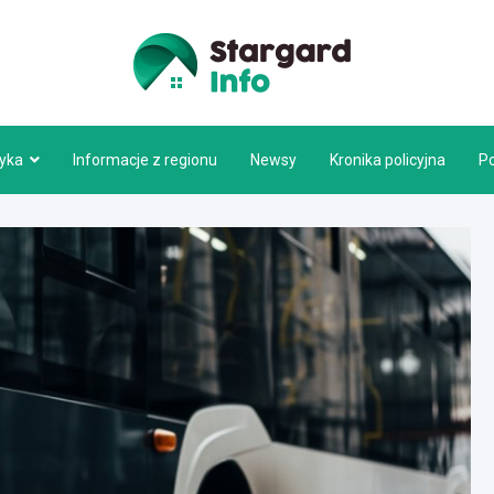
Stargar
tyka
Informacje z regionu
Newsy
Kronika policyjna
P