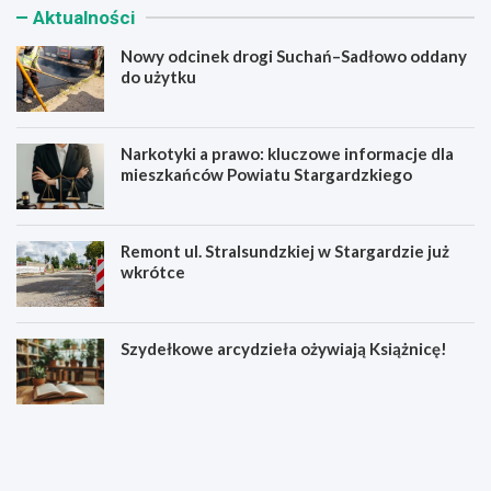
Aktualności
Nowy odcinek drogi Suchań–Sadłowo oddany
do użytku
Narkotyki a prawo: kluczowe informacje dla
mieszkańców Powiatu Stargardzkiego
Remont ul. Stralsundzkiej w Stargardzie już
wkrótce
Szydełkowe arcydzieła ożywiają Książnicę!
N
N
o
a
w
r
y
k
o
o