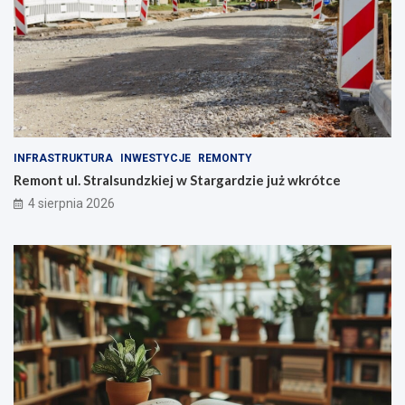
a
t
u
S
t
a
r
g
a
INFRASTRUKTURA
INWESTYCJE
REMONTY
r
Remont ul. Stralsundzkiej w Stargardzie już wkrótce
d
z
4 sierpnia 2026
k
i
e
g
o