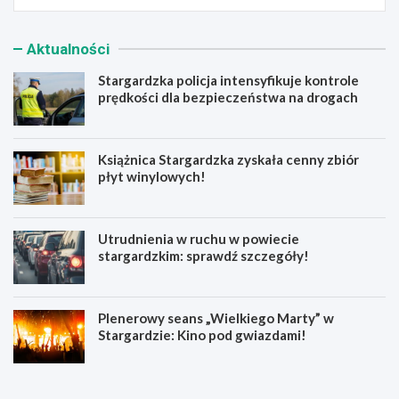
Aktualności
Stargardzka policja intensyfikuje kontrole
prędkości dla bezpieczeństwa na drogach
Książnica Stargardzka zyskała cenny zbiór
płyt winylowych!
Utrudnienia w ruchu w powiecie
stargardzkim: sprawdź szczegóły!
Plenerowy seans „Wielkiego Marty” w
Stargardzie: Kino pod gwiazdami!
S
K
t
s
a
i