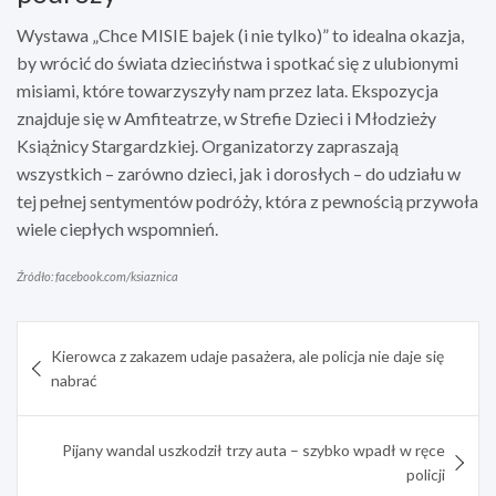
Wystawa „Chce MISIE bajek (i nie tylko)” to idealna okazja,
by wrócić do świata dzieciństwa i spotkać się z ulubionymi
misiami, które towarzyszyły nam przez lata. Ekspozycja
znajduje się w Amfiteatrze, w Strefie Dzieci i Młodzieży
Książnicy Stargardzkiej. Organizatorzy zapraszają
wszystkich – zarówno dzieci, jak i dorosłych – do udziału w
tej pełnej sentymentów podróży, która z pewnością przywoła
wiele ciepłych wspomnień.
Źródło: facebook.com/ksiaznica
Nawigacja
Kierowca z zakazem udaje pasażera, ale policja nie daje się
wpisu
nabrać
Pijany wandal uszkodził trzy auta – szybko wpadł w ręce
policji