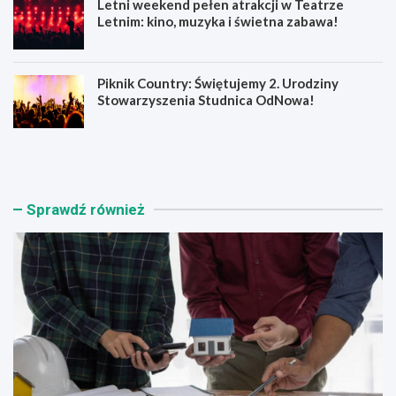
Letni weekend pełen atrakcji w Teatrze
Letnim: kino, muzyka i świetna zabawa!
Piknik Country: Świętujemy 2. Urodziny
Stowarzyszenia Studnica OdNowa!
Ś
W
c
a
i
k
e
a
n
c
Sprawdź również
n
j
e
e
z
2
y
0
s
2
k
6
a
:
n
K
o
l
w
u
o
c
c
z