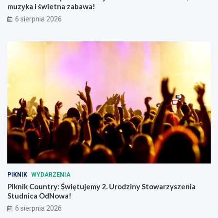
muzyka i świetna zabawa!
a
a
l
ł
6 sierpnia 2026
n
e
e
m
g
o
PIKNIK
WYDARZENIA
Piknik Country: Świętujemy 2. Urodziny Stowarzyszenia
Studnica OdNowa!
6 sierpnia 2026