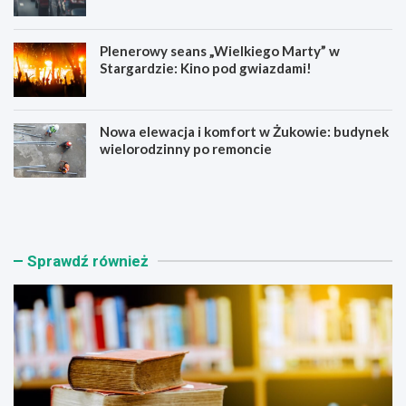
Plenerowy seans „Wielkiego Marty” w
Stargardzie: Kino pod gwiazdami!
Nowa elewacja i komfort w Żukowie: budynek
wielorodzinny po remoncie
K
U
s
t
i
r
ą
u
ż
d
Sprawdź również
n
n
i
i
c
e
a
n
S
i
t
a
a
w
r
r
g
u