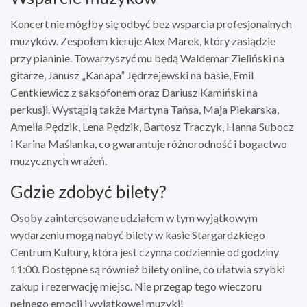
Koncert nie mógłby się odbyć bez wsparcia profesjonalnych
muzyków. Zespołem kieruje Alex Marek, który zasiądzie
przy pianinie. Towarzyszyć mu będą Waldemar Zieliński na
gitarze, Janusz „Kanapa” Jędrzejewski na basie, Emil
Centkiewicz z saksofonem oraz Dariusz Kamiński na
perkusji. Wystąpią także Martyna Tańsa, Maja Piekarska,
Amelia Pędzik, Lena Pędzik, Bartosz Traczyk, Hanna Subocz
i Karina Maślanka, co gwarantuje różnorodność i bogactwo
muzycznych wrażeń.
Gdzie zdobyć bilety?
Osoby zainteresowane udziałem w tym wyjątkowym
wydarzeniu mogą nabyć bilety w kasie Stargardzkiego
Centrum Kultury, która jest czynna codziennie od godziny
11:00. Dostępne są również bilety online, co ułatwia szybki
zakup i rezerwację miejsc. Nie przegap tego wieczoru
pełnego emocji i wyjątkowej muzyki!