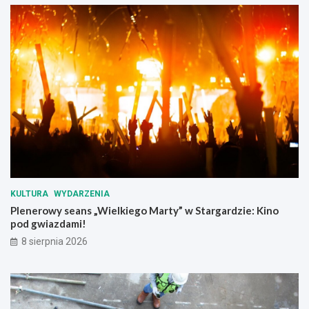
o
s
w
z
y
c
c
z
h
e
!
g
ó
ł
y
!
KULTURA
WYDARZENIA
Plenerowy seans „Wielkiego Marty” w Stargardzie: Kino
pod gwiazdami!
8 sierpnia 2026