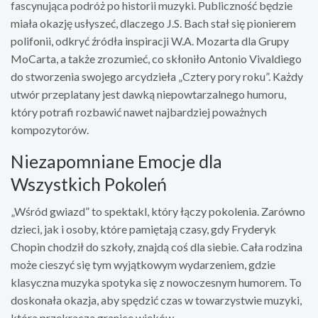
fascynująca podróż po historii muzyki. Publiczność będzie
miała okazję usłyszeć, dlaczego J.S. Bach stał się pionierem
polifonii, odkryć źródła inspiracji W.A. Mozarta dla Grupy
MoCarta, a także zrozumieć, co skłoniło Antonio Vivaldiego
do stworzenia swojego arcydzieła „Cztery pory roku”. Każdy
utwór przeplatany jest dawką niepowtarzalnego humoru,
który potrafi rozbawić nawet najbardziej poważnych
kompozytorów.
Niezapomniane Emocje dla
Wszystkich Pokoleń
„Wśród gwiazd” to spektakl, który łączy pokolenia. Zarówno
dzieci, jak i osoby, które pamiętają czasy, gdy Fryderyk
Chopin chodził do szkoły, znajdą coś dla siebie. Cała rodzina
może cieszyć się tym wyjątkowym wydarzeniem, gdzie
klasyczna muzyka spotyka się z nowoczesnym humorem. To
doskonała okazja, aby spędzić czas w towarzystwie muzyki,
która przekracza granice wieków.