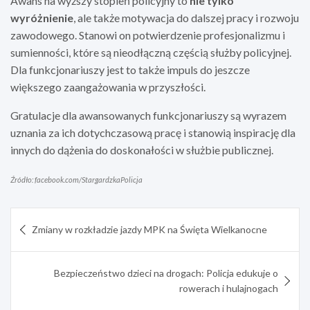
Awans na wyższy stopień policyjny to
nie tylko
wyróżnienie
, ale także motywacja do dalszej pracy i rozwoju
zawodowego. Stanowi on potwierdzenie profesjonalizmu i
sumienności, które są nieodłączną częścią służby policyjnej.
Dla funkcjonariuszy jest to także impuls do jeszcze
większego zaangażowania w przyszłości.
Gratulacje dla awansowanych funkcjonariuszy są wyrazem
uznania za ich dotychczasową pracę i stanowią inspirację dla
innych do dążenia do doskonałości w służbie publicznej.
Źródło: facebook.com/StargardzkaPolicja
Nawigacja
Zmiany w rozkładzie jazdy MPK na Święta Wielkanocne
wpisu
Bezpieczeństwo dzieci na drogach: Policja edukuje o
rowerach i hulajnogach