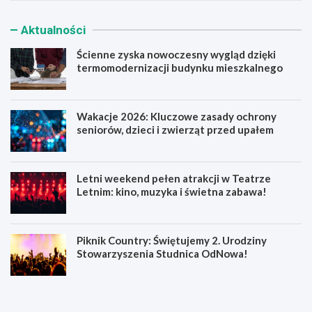
Aktualności
Ścienne zyska nowoczesny wygląd dzięki
termomodernizacji budynku mieszkalnego
Wakacje 2026: Kluczowe zasady ochrony
seniorów, dzieci i zwierząt przed upałem
Letni weekend pełen atrakcji w Teatrze
Letnim: kino, muzyka i świetna zabawa!
Piknik Country: Świętujemy 2. Urodziny
Stowarzyszenia Studnica OdNowa!
Ś
W
c
a
i
k