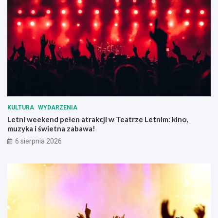
b
i
u
e
d
r
y
z
n
ą
k
t
u
p
m
r
i
z
e
e
s
d
KULTURA
WYDARZENIA
z
u
Letni weekend pełen atrakcji w Teatrze Letnim: kino,
k
p
muzyka i świetna zabawa!
a
a
l
ł
6 sierpnia 2026
n
e
e
m
g
o