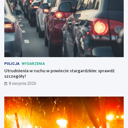
l
c
a
h
b
!
e
z
p
i
e
c
z
e
ń
POLICJA
WYDARZENIA
s
Utrudnienia w ruchu w powiecie stargardzkim: sprawdź
t
szczegóły!
w
a
8 sierpnia 2026
n
a
d
r
o
g
a
c