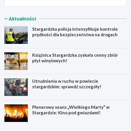
Aktualności
Stargardzka policja intensyfikuje kontrole
prędkości dla bezpieczeństwa na drogach
Książnica Stargardzka zyskała cenny zbiór
płyt winylowych!
Utrudnienia w ruchu w powiecie
stargardzkim: sprawdź szczegóły!
Plenerowy seans „Wielkiego Marty” w
Stargardzie: Kino pod gwiazdami!
S
K
t
s