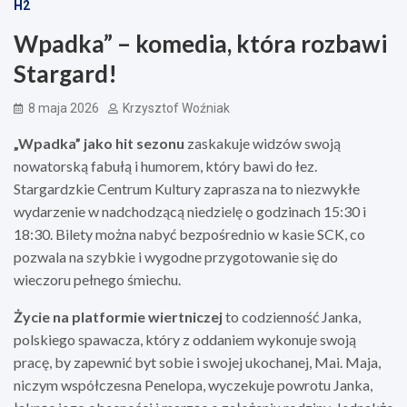
H2
Wpadka” – komedia, która rozbawi
Stargard!
8 maja 2026
Krzysztof Woźniak
„Wpadka” jako hit sezonu
zaskakuje widzów swoją
nowatorską fabułą i humorem, który bawi do łez.
Stargardzkie Centrum Kultury zaprasza na to niezwykłe
wydarzenie w nadchodzącą niedzielę o godzinach 15:30 i
18:30. Bilety można nabyć bezpośrednio w kasie SCK, co
pozwala na szybkie i wygodne przygotowanie się do
wieczoru pełnego śmiechu.
Życie na platformie wiertniczej
to codzienność Janka,
polskiego spawacza, który z oddaniem wykonuje swoją
pracę, by zapewnić byt sobie i swojej ukochanej, Mai. Maja,
niczym współczesna Penelopa, wyczekuje powrotu Janka,