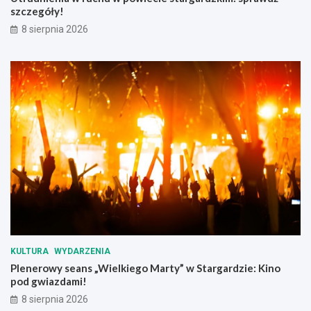
szczegóły!
w
a
8 sierpnia 2026
n
a
d
r
o
g
a
c
h
KULTURA
WYDARZENIA
Plenerowy seans „Wielkiego Marty” w Stargardzie: Kino
pod gwiazdami!
8 sierpnia 2026