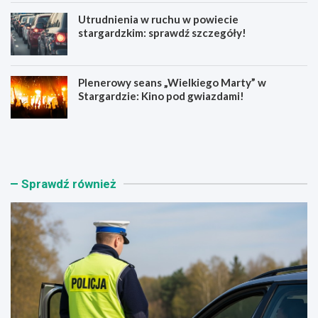
Utrudnienia w ruchu w powiecie
stargardzkim: sprawdź szczegóły!
Plenerowy seans „Wielkiego Marty” w
Stargardzie: Kino pod gwiazdami!
S
K
t
s
a
i
r
ą
g
ż
Sprawdź również
a
n
r
i
d
c
z
a
k
S
a
t
p
a
o
r
l
g
i
a