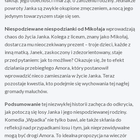
łaknąc jego obecności i marząc o założeniu rodziny. Jednakże
powroty Janka są zwykle okupione zmęczeniem, a nocą jego
jedynym towarzyszem staje się sen.
Niespodziewane niespodzianki od Mikołaja
wprowadzają
chaos do życia Janka. Kolega z liceum, znany jako Mikołaj,
dostarcza mu nieoczekiwany prezent – troje dzieci, każde z
inną matką. Janek, zaskoczony i zdezorientowany, staje
przed pytaniem: jak to możliwe? Okazuje się, że to efekt
działania przebiegłego Amora, który postanowił
wprowadzić nieco zamieszania w życie Janka. Teraz
pozostaje kwestia, kto podejmie się wychowania tej nagłej
gromady maluchów.
Podsumowanie
tej niezwykłej historii zachęca do odkrycia,
jak potoczą się losy Janka i jego niespodziewanej rodziny.
Komedia „Wpadka” nie tylko bawi, ale także skłania do
refleksji nad przypadkami losu i tym, jak nieprzewidywalne
mogą być drogi Amora. To idealna propozycja na wieczór