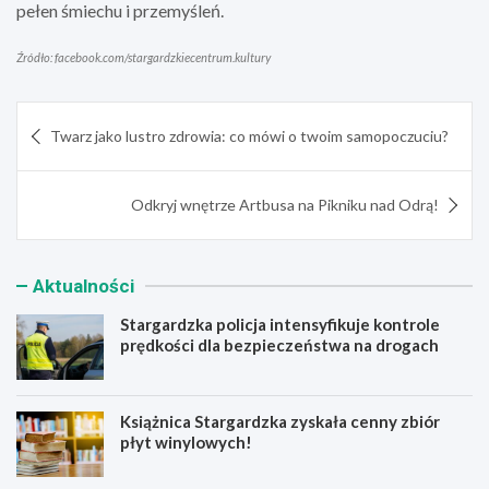
pełen śmiechu i przemyśleń.
Źródło: facebook.com/stargardzkiecentrum.kultury
Nawigacja
Twarz jako lustro zdrowia: co mówi o twoim samopoczuciu?
wpisu
Odkryj wnętrze Artbusa na Pikniku nad Odrą!
Aktualności
Stargardzka policja intensyfikuje kontrole
prędkości dla bezpieczeństwa na drogach
Książnica Stargardzka zyskała cenny zbiór
płyt winylowych!