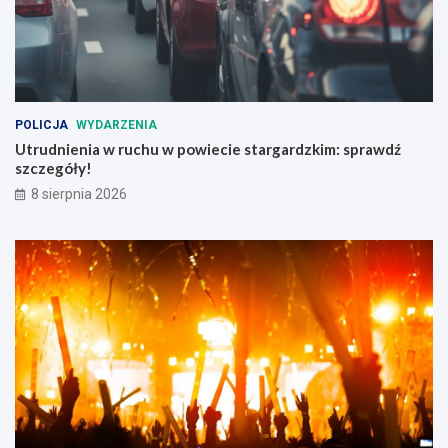
i
e
c
z
e
ń
POLICJA
WYDARZENIA
s
Utrudnienia w ruchu w powiecie stargardzkim: sprawdź
t
szczegóły!
w
a
8 sierpnia 2026
n
a
d
r
o
g
a
c
h