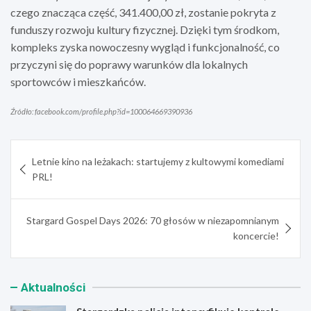
czego znacząca część, 341.400,00 zł, zostanie pokryta z
funduszy rozwoju kultury fizycznej. Dzięki tym środkom,
kompleks zyska nowoczesny wygląd i funkcjonalność, co
przyczyni się do poprawy warunków dla lokalnych
sportowców i mieszkańców.
Źródło: facebook.com/profile.php?id=100064669390936
Nawigacja
Letnie kino na leżakach: startujemy z kultowymi komediami
wpisu
PRL!
Stargard Gospel Days 2026: 70 głosów w niezapomnianym
koncercie!
Aktualności