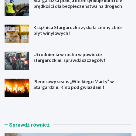
Stargardzka policja intensyfikuje kontrole
prędkości dla bezpieczeństwa na drogach
Książnica Stargardzka zyskała cenny zbiór
płyt winylowych!
Utrudnienia w ruchu w powiecie
stargardzkim: sprawdź szczegóły!
Plenerowy seans „Wielkiego Marty” w
Stargardzie: Kino pod gwiazdami!
S
K
t
s
a
i
r
ą
g
ż
Sprawdź również
a
n
r
i