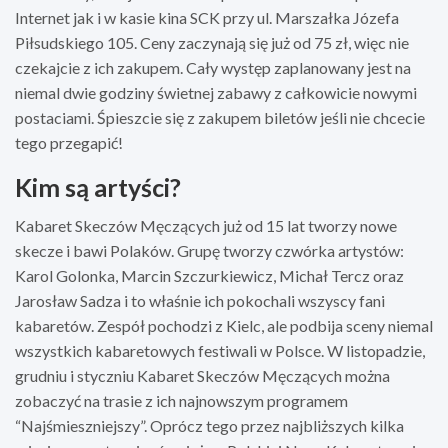
Internet jak i w kasie kina SCK przy ul. Marszałka Józefa
Piłsudskiego 105. Ceny zaczynają się już od 75 zł, więc nie
czekajcie z ich zakupem. Cały występ zaplanowany jest na
niemal dwie godziny świetnej zabawy z całkowicie nowymi
postaciami. Śpieszcie się z zakupem biletów jeśli nie chcecie
tego przegapić!
Kim są artyści?
Kabaret Skeczów Męczących już od 15 lat tworzy nowe
skecze i bawi Polaków. Grupę tworzy czwórka artystów:
Karol Golonka, Marcin Szczurkiewicz, Michał Tercz oraz
Jarosław Sadza i to właśnie ich pokochali wszyscy fani
kabaretów. Zespół pochodzi z Kielc, ale podbija sceny niemal
wszystkich kabaretowych festiwali w Polsce. W listopadzie,
grudniu i styczniu Kabaret Skeczów Męczących można
zobaczyć na trasie z ich najnowszym programem
“Najśmieszniejszy”. Oprócz tego przez najbliższych kilka