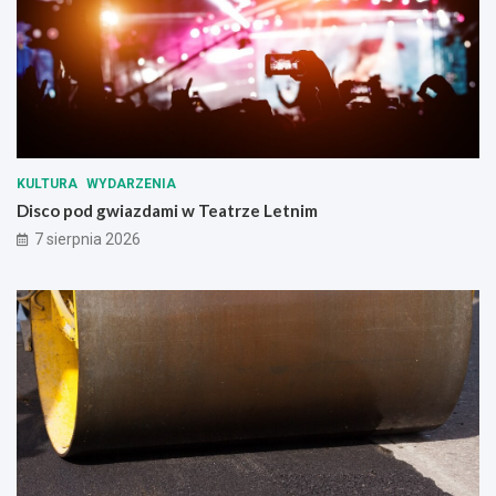
k
o
n
t
r
o
l
i
c
KULTURA
WYDARZENIA
i
Disco pod gwiazdami w Teatrze Letnim
ę
7 sierpnia 2026
ż
a
r
ó
w
e
k