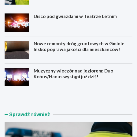
Disco pod gwiazdami w Teatrze Letnim
Nowe remonty dróg gruntowych w Gminie
Ińsko: poprawa jakości dla mieszkańców!
Muzyczny wieczór nad jeziorem: Duo
Kobus/Hanus wystąpi już dziś!
B
D
e
i
z
s
p
c
i
o
Sprawdź również
e
p
c
o
z
d
e
g