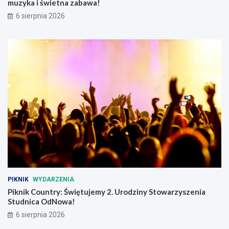
muzyka i świetna zabawa!
a
a
l
ł
6 sierpnia 2026
n
e
e
m
g
o
PIKNIK
WYDARZENIA
Piknik Country: Świętujemy 2. Urodziny Stowarzyszenia
Studnica OdNowa!
6 sierpnia 2026