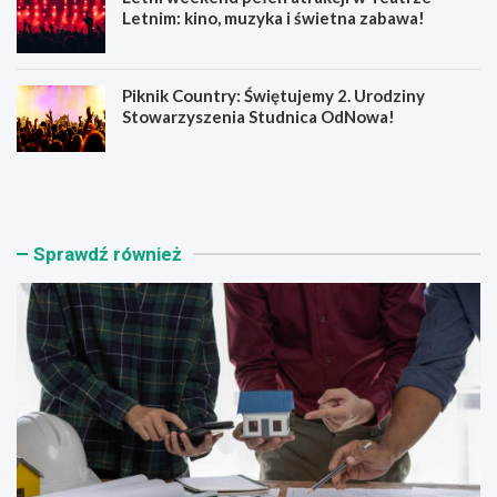
Letnim: kino, muzyka i świetna zabawa!
Piknik Country: Świętujemy 2. Urodziny
Stowarzyszenia Studnica OdNowa!
Ś
W
c
a
i
k
e
a
n
c
Sprawdź również
n
j
e
e
z
2
y
0
s
2
k
6
a
:
n
K
o
l
w
u
o
c
c
z