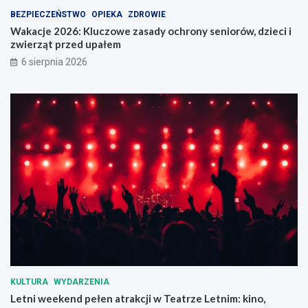
d
,
BEZPIECZEŃSTWO
OPIEKA
ZDROWIE
e
d
Wakacje 2026: Kluczowe zasady ochrony seniorów, dzieci i
r
z
zwierząt przed upałem
n
i
6 sierpnia 2026
i
e
z
c
a
i
c
i
j
z
i
w
b
i
u
e
d
r
y
z
n
ą
k
t
u
p
m
r
i
z
e
e
s
d
KULTURA
WYDARZENIA
z
u
Letni weekend pełen atrakcji w Teatrze Letnim: kino,
k
p