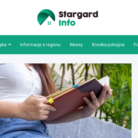
Stargar
tyka
Informacje z regionu
Newsy
Kronika policyjna
P