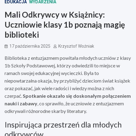
EDUKACJA
WYDARZENIA
Mali Odkrywcy w Książnicy:
Uczniowie klasy 1b poznają magię
biblioteki
17 października 2025
Krzysztof Woźniak
Biblioteka z entuzjazmem powitała młodych uczniów z klasy
1b Szkoły Podstawowej, którzy odwiedzili to miejsce w
ramach swojej edukacyjnej wycieczki. Była to
niepowtarzalna okazja, by przybliżyć dzieciom świat książek
oraz pokazać, jak wiele radości i wiedzy można z nich
czerpać.
Spotkanie okazało się doskonałym połączeniem
nauki i zabawy
, co sprawiło, że uczniowie z entuzjazmem
odkrywali różnorodne skarby literatury.
Inspirująca przestrzeń dla młodych
odkrywców