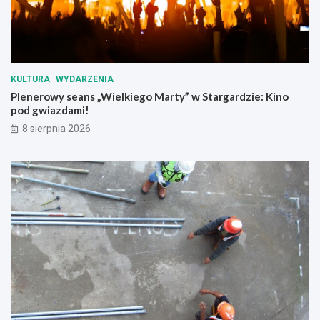
!
KULTURA
WYDARZENIA
Plenerowy seans „Wielkiego Marty” w Stargardzie: Kino
pod gwiazdami!
8 sierpnia 2026