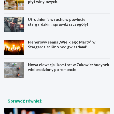
płyt winylowych!
Utrudnienia w ruchu w powiecie
stargardzkim: sprawdź szczegóły!
Plenerowy seans „Wielkiego Marty” w
Stargardzie: Kino pod gwiazdami!
Nowa elewacja i komfort w Żukowie: budynek
wielorodzinny po remoncie
K
U
s
t
i
r
ą
u
ż
d
Sprawdź również
n
n
i
i
c
e