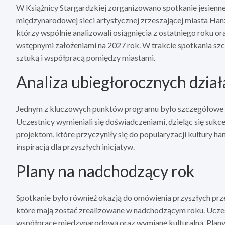
W Książnicy Stargardzkiej zorganizowano spotkanie jesie
międzynarodowej sieci artystycznej zrzeszającej miasta Hanz
którzy wspólnie analizowali osiągnięcia z ostatniego roku o
wstępnymi założeniami na 2027 rok. W trakcie spotkania s
sztuką i współpracą pomiędzy miastami.
Analiza ubiegłorocznych dzia
Jednym z kluczowych punktów programu było szczegółowe 
Uczestnicy wymieniali się doświadczeniami, dzieląc się su
projektom, które przyczyniły się do popularyzacji kultury ha
inspiracją dla przyszłych inicjatyw.
Plany na nadchodzący rok
Spotkanie było również okazją do omówienia przyszłych prz
które mają zostać zrealizowane w nadchodzącym roku. Uczest
współpracę międzynarodową oraz wymianę kulturalną. Plany