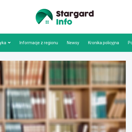
Stargar
tyka
Informacje z regionu
Newsy
Kronika policyjna
P