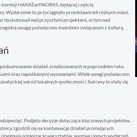
nne komisji HANSEartWORKS, będącej częścią
y. Wydarzenie to przyciągnęło przedstawicieli różnych miast,
raz dyskutowali nad przyszłymi projektami, w tym nad
zczególną uwagę poświęcono kwestiom związanym z kulturą,
łań
podsumowanie działań zrealizowanych w poprzednim roku.
kcesami oraz napotkanymi wyzwaniami. Wiele uwagi poświęcono
nzeatyckiej wśród lokalnych społeczności. Sukcesy te stały się
edsięwzięć. Podjęto decyzje dotyczące kluczowych projektów,
nicy zgodzili się na kontynuację działań promujących
 obejmują organizację warsztatów, wystaw i innych wydarzeń