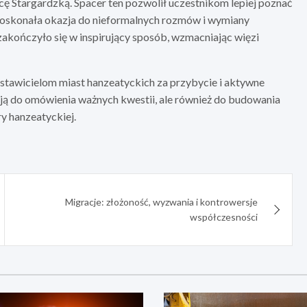
icę Stargardzką. Spacer ten pozwolił uczestnikom lepiej poznać
eż doskonała okazja do nieformalnych rozmów i wymiany
akończyło się w inspirujący sposób, wzmacniając więzi
tawicielom miast hanzeatyckich za przybycie i aktywne
zją do omówienia ważnych kwestii, ale również do budowania
ry hanzeatyckiej.
Migracje: złożoność, wyzwania i kontrowersje
współczesności