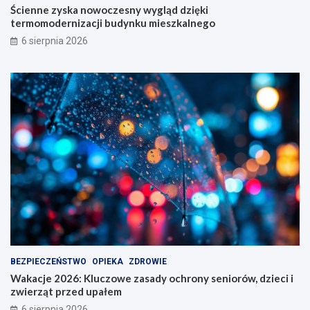
w
s
Ścienne zyska nowoczesny wygląd dzięki
y
a
termomodernizacji budynku mieszkalnego
g
d
6 sierpnia 2026
l
y
ą
o
d
c
d
h
z
r
i
o
ę
n
k
y
i
s
t
e
e
n
r
i
m
o
o
r
m
ó
o
w
d
,
BEZPIECZEŃSTWO
OPIEKA
ZDROWIE
e
d
Wakacje 2026: Kluczowe zasady ochrony seniorów, dzieci i
r
z
zwierząt przed upałem
n
i
6 sierpnia 2026