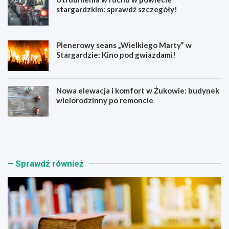
stargardzkim: sprawdź szczegóły!
Plenerowy seans „Wielkiego Marty” w
Stargardzie: Kino pod gwiazdami!
Nowa elewacja i komfort w Żukowie: budynek
wielorodzinny po remoncie
K
U
s
t
i
r
ą
u
ż
d
Sprawdź również
n
n
i
i
c
e
a
n
S
i
t
a
a
w