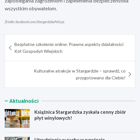
zapobiegania zagrożeniom i zapewnienia bezpieczeństwa
wszystkim obywatelom.
Źródło: facebook.com/StargardzkaPolicja
Nawigacja
Bezpłatne szkolenie online: Prawne aspekty działalności
wpisu
Kół Gospodyń Wiejskich
Kulturalne atrakcje w Stargardzie – sprawdź, co
przygotowano dla Ciebie!
Aktualności
Książnica Stargardzka zyskała cenny zbiór
płyt winylowych!
Utrudnienia w ruchu w powiecie