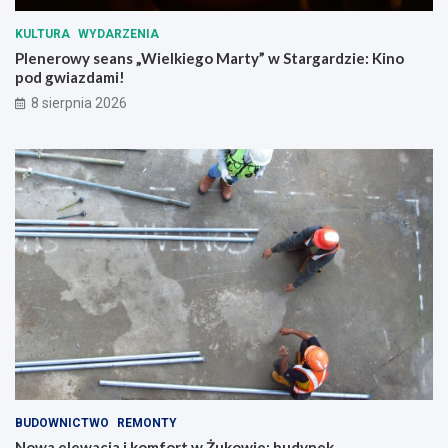
KULTURA
WYDARZENIA
Plenerowy seans „Wielkiego Marty” w Stargardzie: Kino
pod gwiazdami!
8 sierpnia 2026
BUDOWNICTWO
REMONTY
Nowa elewacja i komfort w Żukowie: budynek