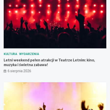
b
i
u
e
d
r
y
z
n
ą
k
t
u
p
m
r
i
z
e
e
s
d
KULTURA
WYDARZENIA
z
u
Letni weekend pełen atrakcji w Teatrze Letnim: kino,
k
p
muzyka i świetna zabawa!
a
a
l
ł
6 sierpnia 2026
n
e
e
m
g
o