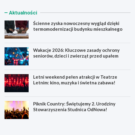
Aktualności
Ścienne zyska nowoczesny wygląd dzięki
termomodernizacji budynku mieszkalnego
Wakacje 2026: Kluczowe zasady ochrony
seniorów, dzieci i zwierząt przed upałem
Letni weekend pełen atrakcji w Teatrze
Letnim: kino, muzyka i świetna zabawa!
Piknik Country: Świętujemy 2. Urodziny
Stowarzyszenia Studnica OdNowa!
Ś
W
c
a
i
k