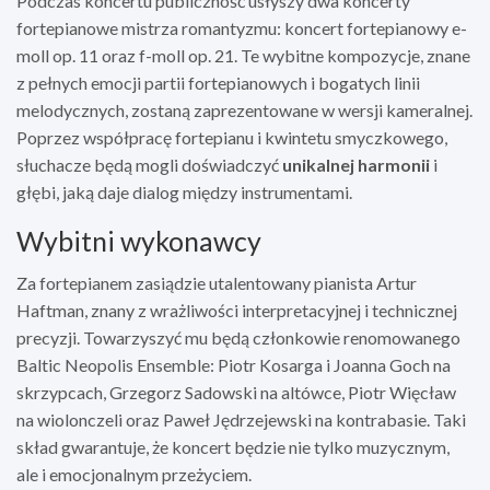
Podczas koncertu publiczność usłyszy dwa koncerty
fortepianowe mistrza romantyzmu: koncert fortepianowy e-
moll op. 11 oraz f-moll op. 21. Te wybitne kompozycje, znane
z pełnych emocji partii fortepianowych i bogatych linii
melodycznych, zostaną zaprezentowane w wersji kameralnej.
Poprzez współpracę fortepianu i kwintetu smyczkowego,
słuchacze będą mogli doświadczyć
unikalnej harmonii
i
głębi, jaką daje dialog między instrumentami.
Wybitni wykonawcy
Za fortepianem zasiądzie utalentowany pianista Artur
Haftman, znany z wrażliwości interpretacyjnej i technicznej
precyzji. Towarzyszyć mu będą członkowie renomowanego
Baltic Neopolis Ensemble: Piotr Kosarga i Joanna Goch na
skrzypcach, Grzegorz Sadowski na altówce, Piotr Więcław
na wiolonczeli oraz Paweł Jędrzejewski na kontrabasie. Taki
skład gwarantuje, że koncert będzie nie tylko muzycznym,
ale i emocjonalnym przeżyciem.