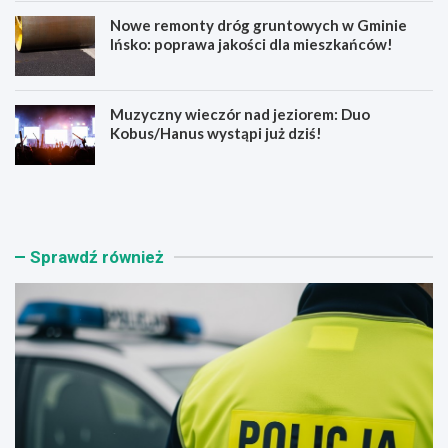
Nowe remonty dróg gruntowych w Gminie
Ińsko: poprawa jakości dla mieszkańców!
Muzyczny wieczór nad jeziorem: Duo
Kobus/Hanus wystąpi już dziś!
B
D
e
i
z
s
p
c
i
o
Sprawdź również
e
p
c
o
z
d
e
g
ń
w
s
i
t
a
w
z
o
d
n
a
a
m