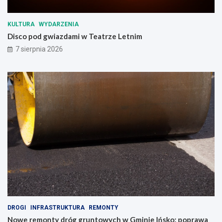
l
i
c
KULTURA
WYDARZENIA
i
Disco pod gwiazdami w Teatrze Letnim
ę
7 sierpnia 2026
ż
a
r
ó
w
e
k
DROGI
INFRASTRUKTURA
REMONTY
Nowe remonty dróg gruntowych w Gminie Ińsko: poprawa