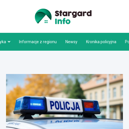
Stargar
tyka
Informacje z regionu
Newsy
Kronika policyjna
P