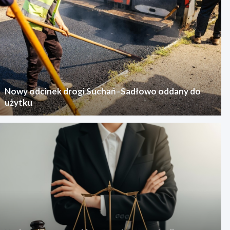
Nowy odcinek drogi Suchań–Sadłowo oddany do
użytku