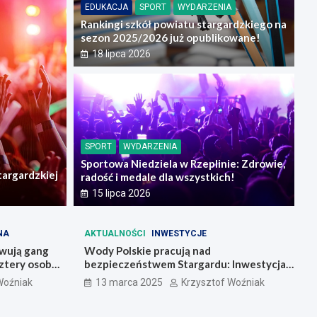
EDUKACJA
SPORT
WYDARZENIA
Rankingi szkół powiatu stargardzkiego na
sezon 2025/2026 już opublikowane!
18 lipca 2026
CJE
INF
ernizuje 10 kilometrów dróg dzięki
Sta
SPORT
WYDARZENIA
emu na kwotę prawie 18 milionów
got
Sportowa Niedziela w Rzeplinie: Zdrowie,
targardzkiej
radość i medale dla wszystkich!
28
15 lipca 2026
NA
AKTUALNOŚCI
INWESTYCJE
owują gang
Wody Polskie pracują nad
ztery osoby
bezpieczeństwem Stargardu: Inwestycja
w zabezpieczenia przeciwpowodziowe
Woźniak
13 marca 2025
Krzysztof Woźniak
warta 23 mln złotych