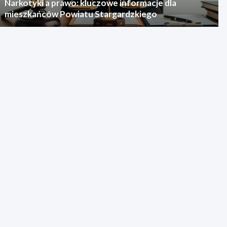
Narkotyki a prawo: kluczowe informacje dla
mieszkańców Powiatu Stargardzkiego