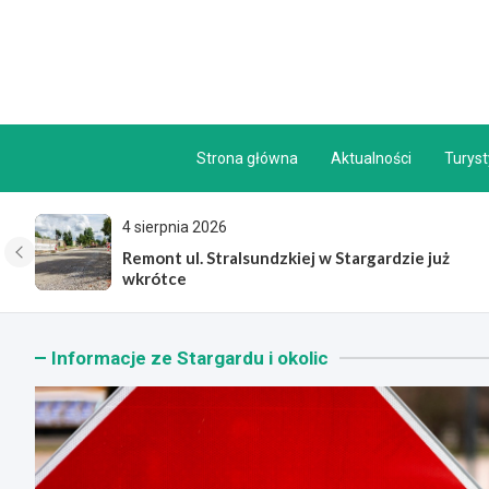
Skip
to
content
Strona główna
Aktualności
Turys
1 sierpnia 2026
już
Szydełkowe arcydzieła ożywiają Książnicę!
Informacje ze Stargardu i okolic