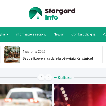
Stargar
tyka
Informacje z regionu
Newsy
Kronika policyjna
P
1 sierpnia 2026
Jak brak pieczątki zainspirował Sławka
Gortycha do pisania?
Kultura