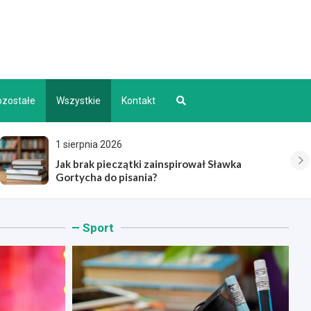
d INFO
ozostałe
Wszystkie
Kontakt
5 sierpnia 2026
Nowy odcinek drogi Suchań–Sadłowo oddany
do użytku
Sport