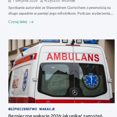
1 sierpnia 2026
Krzysztof Woźniak
Spotkanie autorskie ze Sławomirem Gortychem z pewnością na
długo zapadnie w pamięć jego miłośnikom. Podczas wydarzenia,…
Czytaj dalej
BEZPIECZEŃSTWO
WAKACJE
Bezpieczne wakacje 2026: jak unikać zagrożeń