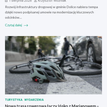
1 sierpnia 2026
Krzysztof Woźniak
Rozwój infrastruktury drogowej w gminie Dolice nabiera tempa
dzięki nowo podpisanej umowie na modernizację kluczowych
odcinków…
Czytaj dalej
TURYSTYKA
WYDARZENIA
Nowa trasa rowerowa łączy Ińsko z Marianowem –