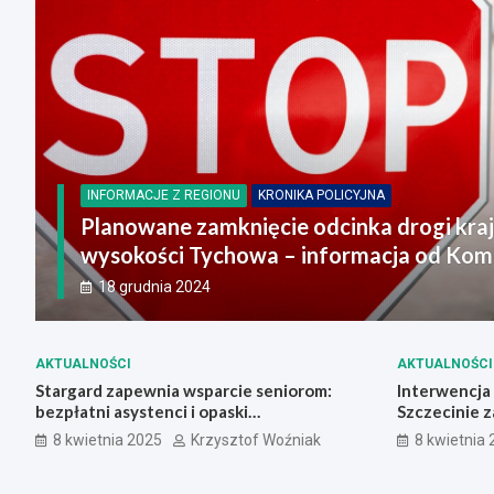
INFORMACJE Z REGIONU
KRONIKA POLICYJNA
Planowane zamknięcie odcinka drogi krajowe
wysokości Tychowa – informacja od Komen
Policji w Stargardzie
18 grudnia 2024
AKTUALNOŚCI
AKTUALNOŚCI
Stargard zapewnia wsparcie seniorom:
Interwencja p
bezpłatni asystenci i opaski
Szczecinie 
bezpieczeństwa w ramach programu
seniorkę
8 kwietnia 2025
Krzysztof Woźniak
8 kwietnia
"Bezpieczny Senior"