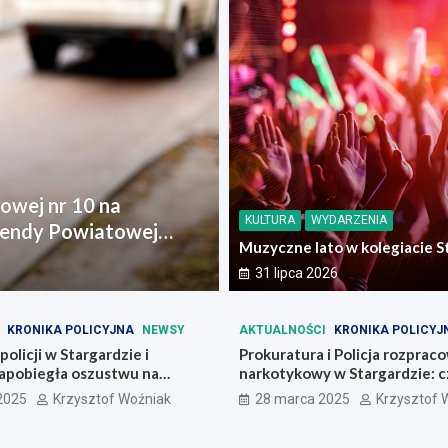
INFORMACJE Z REGIONU
INWESTY
j nr 10 na
Powiat Stargardzki mod
KULTURA
WYDARZENIA
dy Powiatowej
dofinansowaniu rządow
Muzyczne lato w kolegiacie S
23 września 2024
31 lipca 2026
KRONIKA POLICYJNA
NEWSY
AKTUALNOŚCI
KRONIKA POLICYJ
olicji w Stargardzie i
Prokuratura i Policja rozprac
zapobiegła oszustwu na
narkotykowy w Stargardzie: c
zatrzymane
 2025
Krzysztof Woźniak
28 marca 2025
Krzysztof 