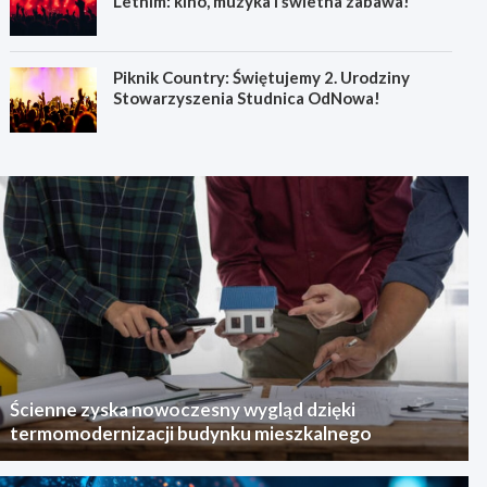
Letnim: kino, muzyka i świetna zabawa!
Piknik Country: Świętujemy 2. Urodziny
Stowarzyszenia Studnica OdNowa!
Ścienne zyska nowoczesny wygląd dzięki
termomodernizacji budynku mieszkalnego