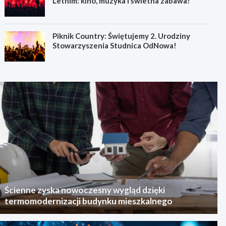
Letnim: kino, muzyka i świetna zabawa!
Piknik Country: Świętujemy 2. Urodziny
Stowarzyszenia Studnica OdNowa!
Ścienne zyska nowoczesny wygląd dzięki
termomodernizacji budynku mieszkalnego