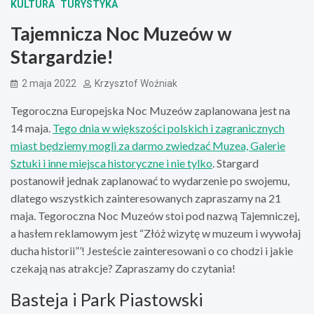
KULTURA
TURYSTYKA
Tajemnicza Noc Muzeów w
Stargardzie!
2 maja 2022
Krzysztof Woźniak
Tegoroczna Europejska Noc Muzeów zaplanowana jest na
14 maja.
Tego dnia w większości polskich i zagranicznych
miast będziemy mogli za darmo zwiedzać Muzea, Galerie
Sztuki i inne miejsca historyczne i nie tylko
. Stargard
postanowił jednak zaplanować to wydarzenie po swojemu,
dlatego wszystkich zainteresowanych zapraszamy na 21
maja. Tegoroczna Noc Muzeów stoi pod nazwą Tajemniczej,
a hasłem reklamowym jest “Złóż wizytę w muzeum i wywołaj
ducha historii”’! Jesteście zainteresowani o co chodzi i jakie
czekają nas atrakcje? Zapraszamy do czytania!
Basteja i Park Piastowski