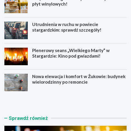
płyt winylowych!
Utrudnienia w ruchu w powiecie
stargardzkim: sprawdź szczegóły!
Plenerowy seans „Wielkiego Marty” w
Stargardzie: Kino pod gwiazdami!
Nowa elewacja i komfort w Żukowie: budynek
wielorodzinny po remoncie
K
U
s
t
i
r
ą
u
ż
d
Sprawdź również
n
n
i
i
c
e