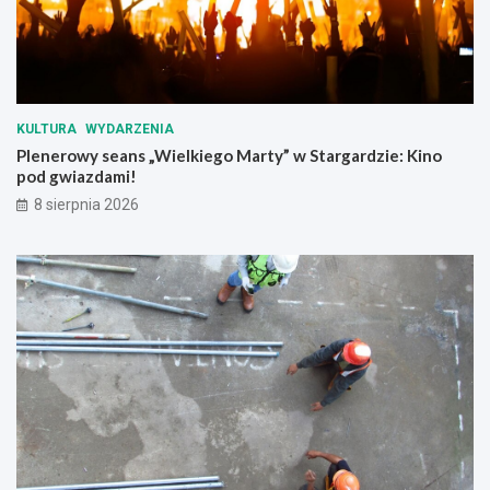
!
KULTURA
WYDARZENIA
Plenerowy seans „Wielkiego Marty” w Stargardzie: Kino
pod gwiazdami!
8 sierpnia 2026