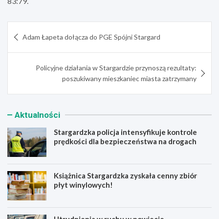
83:79.
Nawigacja
Adam Łapeta dołącza do PGE Spójni Stargard
wpisu
Policyjne działania w Stargardzie przynoszą rezultaty:
poszukiwany mieszkaniec miasta zatrzymany
Aktualności
Stargardzka policja intensyfikuje kontrole
prędkości dla bezpieczeństwa na drogach
Książnica Stargardzka zyskała cenny zbiór
płyt winylowych!
Utrudnienia w ruchu w powiecie