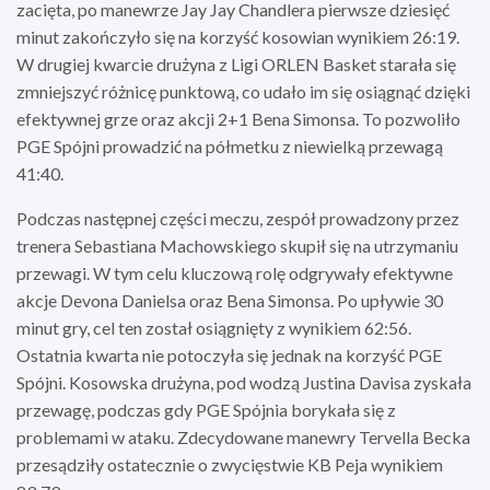
zacięta, po manewrze Jay Jay Chandlera pierwsze dziesięć
minut zakończyło się na korzyść kosowian wynikiem 26:19.
W drugiej kwarcie drużyna z Ligi ORLEN Basket starała się
zmniejszyć różnicę punktową, co udało im się osiągnąć dzięki
efektywnej grze oraz akcji 2+1 Bena Simonsa. To pozwoliło
PGE Spójni prowadzić na półmetku z niewielką przewagą
41:40.
Podczas następnej części meczu, zespół prowadzony przez
trenera Sebastiana Machowskiego skupił się na utrzymaniu
przewagi. W tym celu kluczową rolę odgrywały efektywne
akcje Devona Danielsa oraz Bena Simonsa. Po upływie 30
minut gry, cel ten został osiągnięty z wynikiem 62:56.
Ostatnia kwarta nie potoczyła się jednak na korzyść PGE
Spójni. Kosowska drużyna, pod wodzą Justina Davisa zyskała
przewagę, podczas gdy PGE Spójnia borykała się z
problemami w ataku. Zdecydowane manewry Tervella Becka
przesądziły ostatecznie o zwycięstwie KB Peja wynikiem