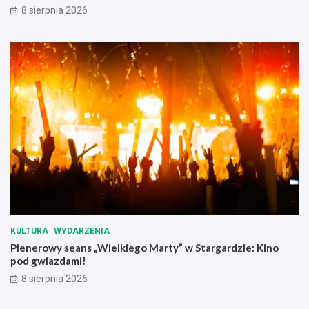
a
8 sierpnia 2026
n
a
d
r
o
g
a
c
h
KULTURA
WYDARZENIA
Plenerowy seans „Wielkiego Marty” w Stargardzie: Kino
pod gwiazdami!
8 sierpnia 2026