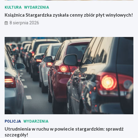
r
t
ę
w
KULTURA
WYDARZENIA
d
i
Książnica Stargardzka zyskała cenny zbiór płyt winylowych!
k
n
8 sierpnia 2026
o
y
ś
l
c
o
i
w
d
y
l
c
a
h
b
!
e
z
p
i
e
c
z
e
ń
POLICJA
WYDARZENIA
s
Utrudnienia w ruchu w powiecie stargardzkim: sprawdź
t
szczegóły!
w