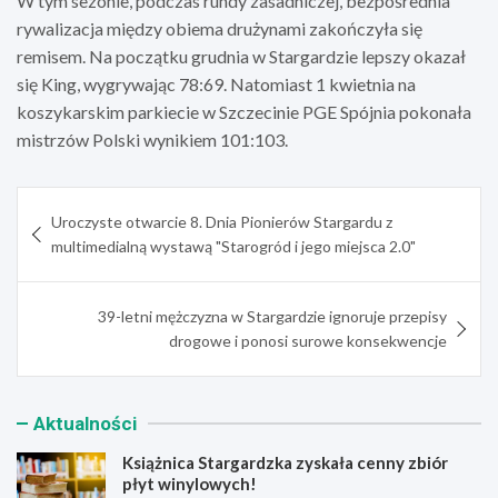
W tym sezonie, podczas rundy zasadniczej, bezpośrednia
rywalizacja między obiema drużynami zakończyła się
remisem. Na początku grudnia w Stargardzie lepszy okazał
się King, wygrywając 78:69. Natomiast 1 kwietnia na
koszykarskim parkiecie w Szczecinie PGE Spójnia pokonała
mistrzów Polski wynikiem 101:103.
Nawigacja
Uroczyste otwarcie 8. Dnia Pionierów Stargardu z
wpisu
multimedialną wystawą "Starogród i jego miejsca 2.0"
39-letni mężczyzna w Stargardzie ignoruje przepisy
drogowe i ponosi surowe konsekwencje
Aktualności
Książnica Stargardzka zyskała cenny zbiór
płyt winylowych!