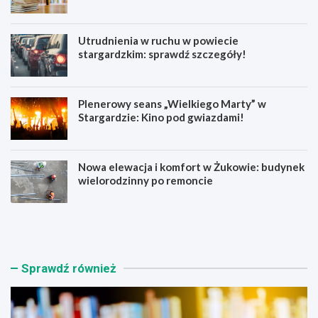
Utrudnienia w ruchu w powiecie
stargardzkim: sprawdź szczegóły!
Plenerowy seans „Wielkiego Marty” w
Stargardzie: Kino pod gwiazdami!
Nowa elewacja i komfort w Żukowie: budynek
wielorodzinny po remoncie
K
U
s
t
i
r
ą
u
ż
d
Sprawdź również
n
n
i
i
c
e
a
n