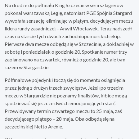
Na drodze do półfinału King Szczecin w serii szlagierów
pokonał warszawską Legię, natomiast PGE Spójnia Stargard
wywołała sensację, eliminując w piątym, decydującym meczu
lidera rundy zasadniczej – Anwil Włocławek. Teraz nadszedł
czas na starcie tych dwóch zachodniopomorskich ekip.
Pierwsze dwa mecze odbędą się w Szczecinie, a dokładniej w
sobotę i poniedziałek o godzinie 20. Spotkanie numer trzy
zaplanowano na czwartek, również o godzinie 20, ale tym
razem w Stargardzie.
Półfinałowe pojedynki toczą się do momentu osiągnięcia
przez jedną z drużyn trzech zwycięstw. Jeżeli po trzecim
meczu w Stargardzie nie poznamy finalistów, kibice mogą
spodziewać się jeszcze dwóch emocjonujących starć.
Przewidywany termin czwartego meczu to 25 maja, zaś
decydującego piątego – 28 maja. Oba odbędą się na
szczecińskiej Netto Arenie.