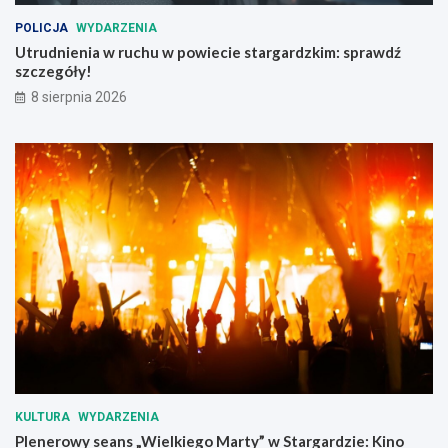
y
s
t
p
POLICJA
WYDARZENIA
w
r
Utrudnienia w ruchu w powiecie stargardzkim: sprawdź
i
a
szczegóły!
n
w
8 sierpnia 2026
y
d
l
ź
o
s
w
z
y
c
c
z
h
e
!
g
ó
ł
y
!
KULTURA
WYDARZENIA
Plenerowy seans „Wielkiego Marty” w Stargardzie: Kino