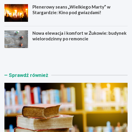
Plenerowy seans „Wielkiego Marty” w
Stargardzie: Kino pod gwiazdami!
Nowa elewacja i komfort w Żukowie: budynek
wielorodzinny po remoncie
K
U
s
t
i
r
ą
u
ż
d
Sprawdź również
n
n
i
i
c
e
a
n
S
i
t
a
a
w
r
r
g
u
a
c
r
h