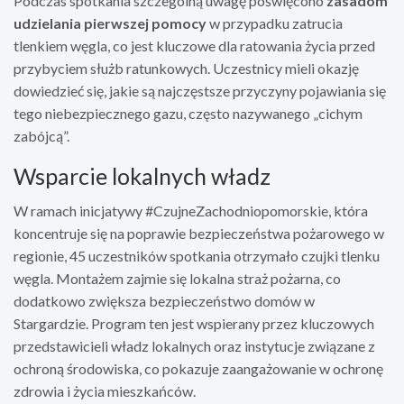
Podczas spotkania szczególną uwagę poświęcono
zasadom
udzielania pierwszej pomocy
w przypadku zatrucia
tlenkiem węgla, co jest kluczowe dla ratowania życia przed
przybyciem służb ratunkowych. Uczestnicy mieli okazję
dowiedzieć się, jakie są najczęstsze przyczyny pojawiania się
tego niebezpiecznego gazu, często nazywanego „cichym
zabójcą”.
Wsparcie lokalnych władz
W ramach inicjatywy #CzujneZachodniopomorskie, która
koncentruje się na poprawie bezpieczeństwa pożarowego w
regionie, 45 uczestników spotkania otrzymało czujki tlenku
węgla. Montażem zajmie się lokalna straż pożarna, co
dodatkowo zwiększa bezpieczeństwo domów w
Stargardzie. Program ten jest wspierany przez kluczowych
przedstawicieli władz lokalnych oraz instytucje związane z
ochroną środowiska, co pokazuje zaangażowanie w ochronę
zdrowia i życia mieszkańców.