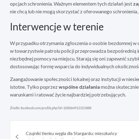
opcjach schronienia. Ważnym elementem tych działań jest
za
nie chcą lub nie mogą skorzystać z oferowanego schronienia,
Interwencje w terenie
W przypadku otrzymania zgłoszenia o osobie bezdomnej w do
w towarzystwie patrolu policji przeprowadza bezpośrednią int
niezbędnej pomocy na miejscu. Starają się oni zapewnić szyb
dostosowując formę wsparcia do indywidualnych okolicznośc
Zaangażowanie społeczności lokalnej oraz instytucji w nie
istotne. Tylko poprzez
wspólne działania
można skutecznie
warunkami i ratować życie najbardziej potrzebujących.
Źródło: facebook.com/profile.php?id=100064912321888
Nawigacja
Czujniki tlenku węgla dla Stargardu: mieszkańcy