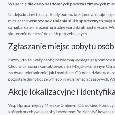
Wsparcie dla osób bezdomnych podczas zimowych mie
Nadejście zimy to czas, kiedy pomoc bezdomnym staje się prio
miesiącach
wzmożone działania służb społecznych
mają n
są najbardziej narażeni na trudne warunki atmosferyczne. W
skutecznie docierać do osób potrzebujących.
Zgłaszanie miejsc pobytu osó
Każdy, kto zauważy osobę bezdomną wymagającą pomocy, ma 
Chociwlu można skontaktować się z Miejsko-Gminnym Ośrod
zarówno telefonicznie, jak i osobiście. Ośrodek działa w okr
pozostałe dni robocze w nieco innych ramach czasowych. War
Akcje lokalizacyjne i identyfik
Współpraca między Miejsko-Gminnym Ośrodkiem Pomocy Społ
których przebywają osoby bezdomne. Po zidentyfikowaniu ta