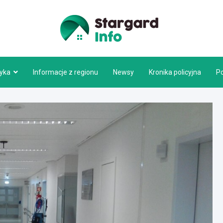
Stargar
tyka
Informacje z regionu
Newsy
Kronika policyjna
P