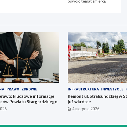
oswoić temat śmierci?
NA
PRAWO
ZDROWIE
INFRASTRUKTURA
INWESTYCJE
prawo: kluczowe informacje
Remont ul. Stralsundzkiej w S
ńców Powiatu Stargardzkiego
już wkrótce
2026
4 sierpnia 2026