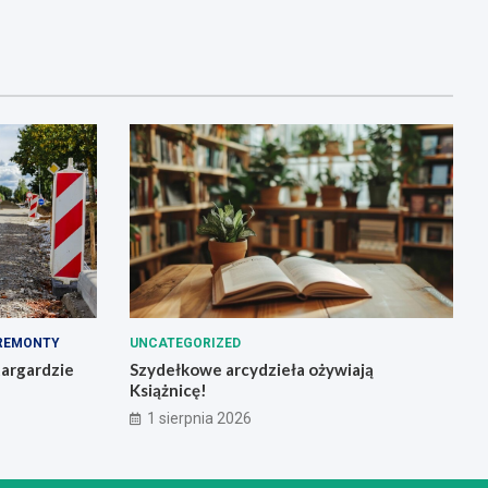
REMONTY
UNCATEGORIZED
targardzie
Szydełkowe arcydzieła ożywiają
Książnicę!
1 sierpnia 2026