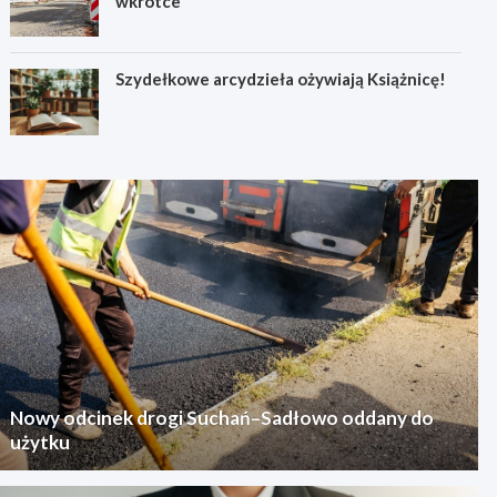
wkrótce
Szydełkowe arcydzieła ożywiają Książnicę!
Nowy odcinek drogi Suchań–Sadłowo oddany do
użytku