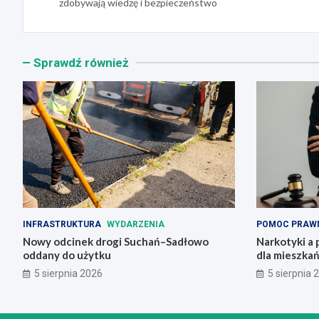
wpisu
zdobywają wiedzę i bezpieczeństwo
Sprawdź również
INFRASTRUKTURA
WYDARZENIA
POMOC PRAW
Nowy odcinek drogi Suchań–Sadłowo
Narkotyki a 
oddany do użytku
dla mieszka
5 sierpnia 2026
5 sierpnia 